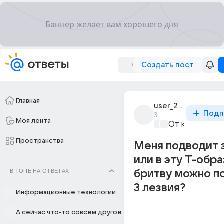
Создать пост
Главная
user_299447207
Подп
3г
Моя лента
От колыбели 
Пространства
Меня подводит 
или в эту Т-обр
В ТОПЕ НА ОТВЕТАХ
бритву можно п
3 лезвия?
Информационные технологии
А сейчас что-то совсем другое