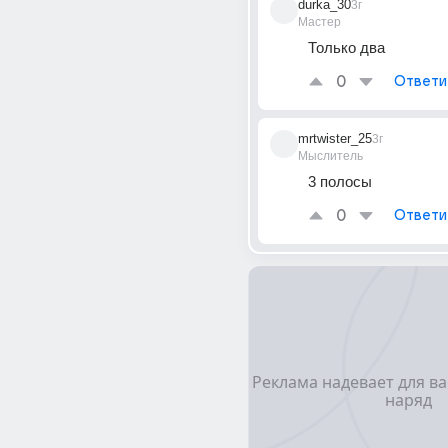
durka_30
3г
Мастер
Только два
0
Ответи
mrtwister_25
3г
Мыслитель
3 полосы
0
Ответи