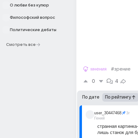
О любви без купюр
Философский вопрос
Политические дебаты
Смотреть все
мнения
#зрение
0
4
По дате
По рейтингу
user_30447468
3г
Гений
странная картинка-
лишь станок для б