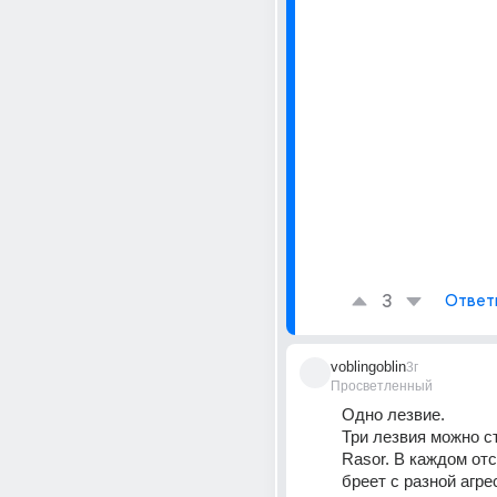
3
Ответ
voblingoblin
3г
Просветленный
Одно лезвие. 
Три лезвия можно ст
Rasor. В каждом отс
бреет с разной агре