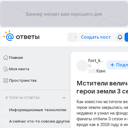
Создать пост
Главная
fort_know
Подп
3г
Моя лента
Киномания
+1
Пространства
Мстители вели
герои земли 3 с
В ТОПЕ НА ОТВЕТАХ
Как известно мстители в
герои земли закрылись на 
Информационные технологии
недавно я узнал на фэндо
фанаты отбили 3 сезон и 
А сейчас что-то совсем другое
вроде как в 2018 году в ин