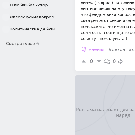
видео (  серий ) по крайне
О любви без купюр
внятной инфы на эту тему
что фэндом вики вопрос е
Философский вопрос
смотрел этот сезон и он ес
подскажите где именно вы
Политические дебаты
если есть в сети где то се
ссылку , пожалуйста !
Смотреть все
мнения
#сезон
#с
0
0