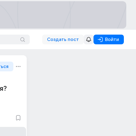
Создать пост
Войти
ться
я?