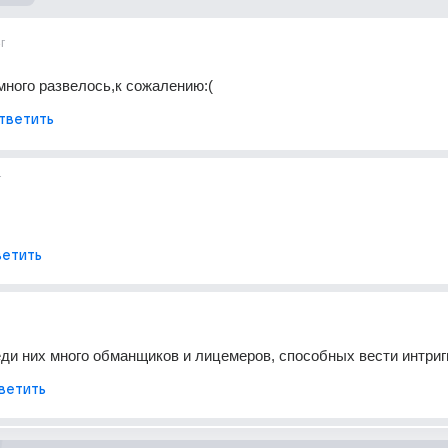
г
ного развелось,к сожалению:(
тветить
г
етить
еди них много обманщиков и лицемеров, способных вести интриг
ветить