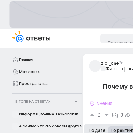
Главная
zloi_one
3г
Философски
Моя лента
Пространства
Почему в
В ТОПЕ НА ОТВЕТАХ
мнения
Информационные технологии
2
3
А сейчас что-то совсем другое
По дате
По рейтин