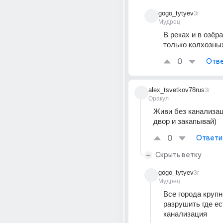
gogo_tytyev
3г
Мудрец
В реках и в озёра
только колхозны
0
Отве
alex_tsvetkov78rus
3г
Оракул
Живи без канализац
двор и закапывай)
0
Ответи
Скрыть ветку
gogo_tytyev
3г
Мудрец
Все города крупн
разрушить где ест
канализация