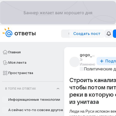
Создать пост
Главная
gogo_tytyev
3г
Подп
Моя лента
Изменено
Политические 
Пространства
Строить канали
чтобы потом пит
В ТОПЕ НА ОТВЕТАХ
реки в которую
Информационные технологии
из унитаза
А сейчас что-то совсем другое
Люди на Руси испокон век