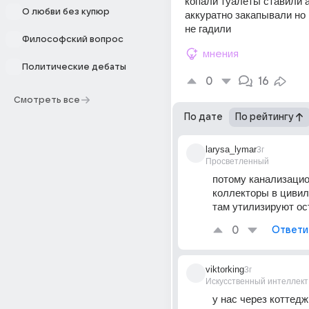
копали туалеты ставили а
О любви без купюр
аккуратно закапывали но н
не гадили
Философский вопрос
мнения
Политические дебаты
0
16
Смотреть все
По дате
По рейтингу
larysa_lymar
3г
Просветленный
потому канализацио
коллекторы в цивил
там утилизируют ос
0
Ответи
viktorking
3г
Искусственный интеллект
у нас через коттедж