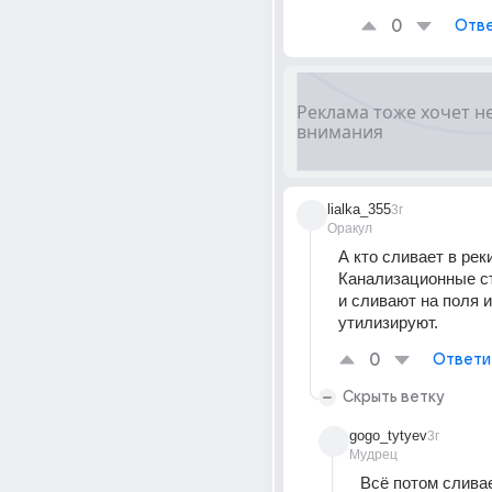
0
Отве
lialka_355
3г
Оракул
А кто сливает в реки
Канализационные ст
и сливают на поля и
утилизируют.
0
Ответи
Скрыть ветку
gogo_tytyev
3г
Мудрец
Всё потом сливае