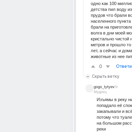
одно как 100 миллио
детства пил воду из 
прудов что брали во
населенного пункта и
брали на приготовле
волга в дни моей м
кристально чистой н
метров и прошло то 
лет, а сейчас и дом
животные из нее пит
0
Ответи
Скрыть ветку
gogo_tytyev
3г
Мудрец
Изъямы в реку ни
попадало её спок
закапывали и всё
потому что туале
на большом расст
реки