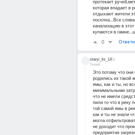
протекает ручей,мет
которая впадает в ре
отдыхают жители эт
поселка...Все слива
канализацию в этот 
купаются в гамне...
0
Ответи
staryi_lis_14
3г
Гений
Это потому что они 
родились из такой ж
ямы, как и ты, но вс
минимальными затр
что не имели средст
пили то что в реку п
той самой ямы в рек
как и ты не знали чт
могла отфильтровать
не доходит что про
предприятия загрязн