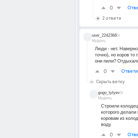
0
Отве
2 ответа
user_2242368
3г
Мудрец
Люди - нет. Наверно,
точно), но коров то 
они пили? Отдыхал
0
Ответи
Скрыть ветку
gogo_tytyev
3г
Мудрец
Строили колодец 
которого делали 
коровам из колод
воду
0
Отве