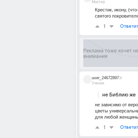
Мастер
Крестик, икону, (что-
святого покровителя.
1
Ответи
user_24672897
3г
Ученик
не Библию же
не зависимо от веро
цветы универсальны
для любой женщин
1
Ответи