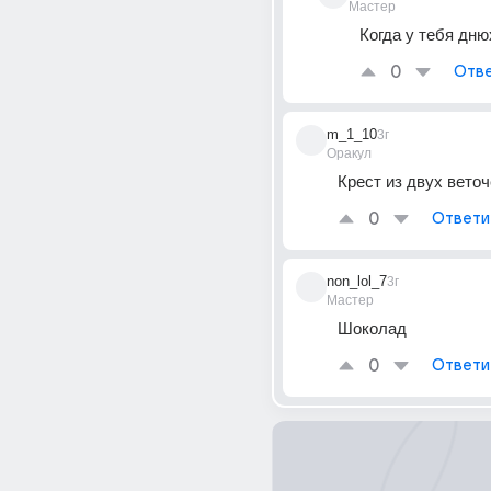
Мастер
Когда у тебя дню
0
Отве
m_1_10
3г
Оракул
Крест из двух веточ
0
Ответи
non_lol_7
3г
Мастер
Шоколад
0
Ответи