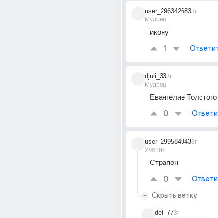
user_296342683
3г
Мудрец
икону
1
Ответи
djuli_33
3г
Мудрец
Евангелие Толстого
0
Ответи
user_299584943
3г
Ученик
Страпон
0
Ответи
Скрыть ветку
def_77
3г