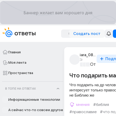
Создать пост
Главная
iara_0822
Подп
3г
Моя лента
От колыбели
Пространства
Что подарить м
Что подарить на др челове
В ТОПЕ НА ОТВЕТАХ
интересует только правос
не Библию же
Информационные технологии
мнения
#библия
А сейчас что-то совсем другое
#православие
#что по