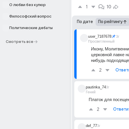
О любви без купюр
1
10
Философский вопрос
По дате
По рейтингу
Политические дебаты
user_7187678
3г
Просветленный
Смотреть все
Икону, Молитвенник
церковной лавке н
нибудь подходяще
2
Ответ
pautinka_74
3г
Гений
Платок для посещен
2
Ответи
def_77
3г