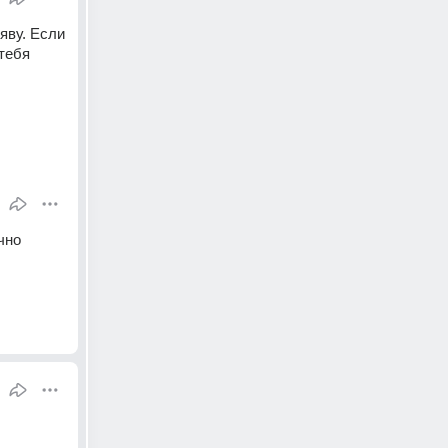
ву. Если 
тебя 
но 