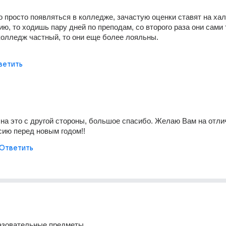
 просто появляться в колледже, зачастую оценки ставят на халя
ию, то ходишь пару дней по преподам, со второго раза они сами 
колледж частный, то они еще более лояльны.
ветить
на это с другой стороны, большое спасибо. Желаю Вам на отлич
сию перед новым годом!!
Ответить
азовательные предметы