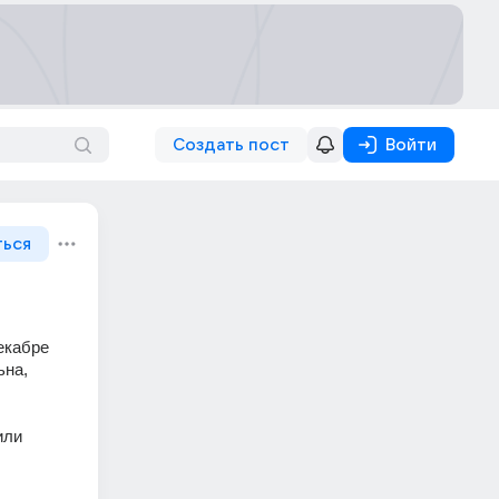
Создать пост
Войти
ться
екабре 
на, 
ли 