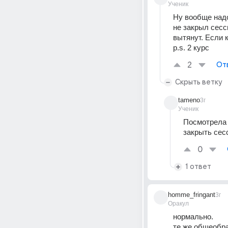
Ученик
Ну вообще надо
не закрыл сесс
вытянут. Если 
p.s. 2 курс
2
От
Скрыть ветку
tameno
3г
Ученик
Посмотрела 
закрыть сес
0
1 ответ
homme_fringant
3г
Оракул
нормально.
те же общеобр