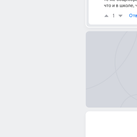
что и в школе,
1
Отв