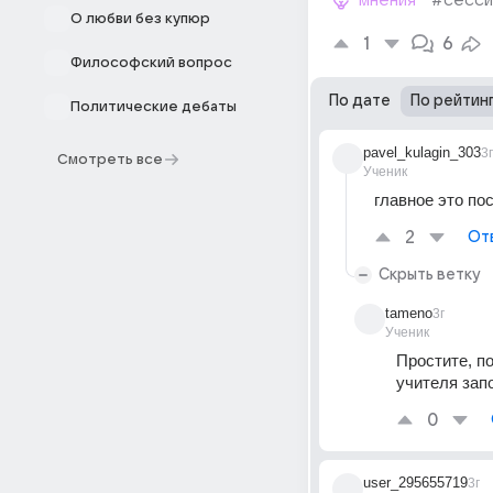
мнения
#сесси
О любви без купюр
1
6
Философский вопрос
По дате
По рейтин
Политические дебаты
pavel_kulagin_303
3г
Смотреть все
Ученик
главное это по
2
От
Скрыть ветку
tameno
3г
Ученик
Простите, п
учителя зап
0
user_295655719
3г