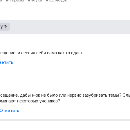
я
#туризм
#наука
#колледж
гу
сещение! и сессия себя сама как то сдаст
ветить
осещение, дабы н-ок не было или нервно зазубривать темы? Сл
оминают некоторых учеников?
Ответить