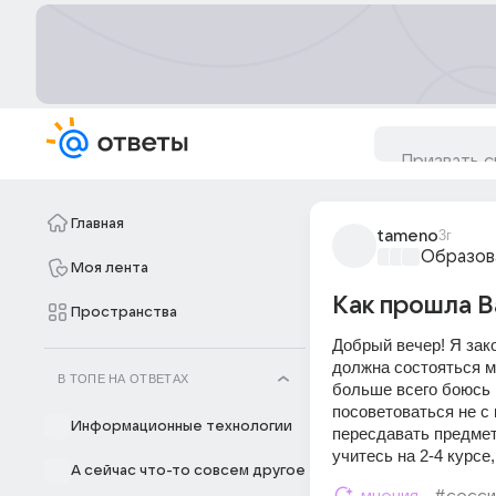
Главная
tameno
3г
Образов
Моя лента
Как прошла В
Пространства
Добрый вечер! Я зако
должна состояться мо
В ТОПЕ НА ОТВЕТАХ
больше всего боюсь 
посоветоваться не с к
Информационные технологии
пересдавать предмет 
учитесь на 2-4 курсе
А сейчас что-то совсем другое