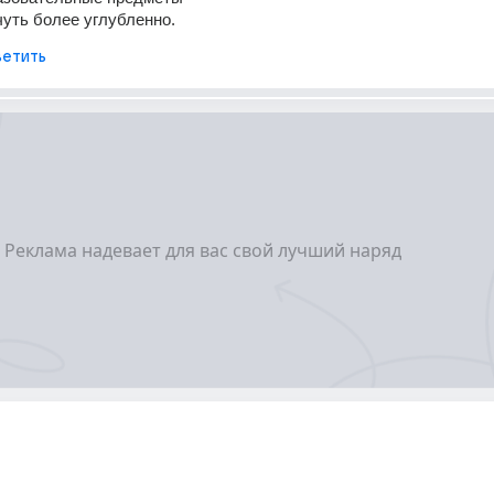
 чуть более углубленно.
етить