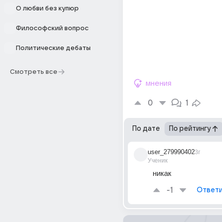
О любви без купюр
Философский вопрос
Политические дебаты
Смотреть все
мнения
0
1
По дате
По рейтингу
user_279990402
3г
Ученик
никак
-1
Ответи