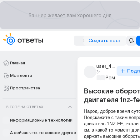
Создать пост
Главная
user_49445023
Подп
3г
Моя лента
Ремонт и обс
Пространства
Высокие оборо
двигателя 1nz-fe
В ТОПЕ НА ОТВЕТАХ
Народ, доброе время суто
Подскажите с таким вопро
Информационные технологии
двигатель 1NZ-FE, ехали 
км. в какой то момент дви
А сейчас что-то совсем другое
держать высокие обороты,