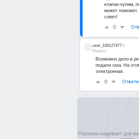
клапан купим, п
может поможет. 
совет!
0
Отв
user_100127477
3г
Мудрец
Возможно дело в ре
педали газа. На это
электронная.
0
Ответи