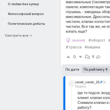
максимальные (тахометра 
О любви без купюр
панели, комплектация так
глушишь - заводишь обор
Философский вопрос
максимальные. Дроссельн
чистили, клапан холостого
Политические дебаты
чистили. Все так же, не п
копать еще?
Смотреть все
мнения
#оборот
#трасса
#машина
0
9
По дате
По рейтингу
vanek_vanek_18
3г
Мудрец
где то подсос возд
клинит клапан холос
Снимали клапан и 
работу?