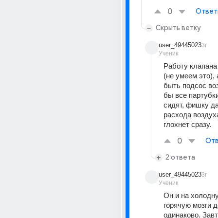
0
Ответ
Скрыть ветку
user_49445023
3г
Ученик
Работу клапана 
(не умеем это), 
быть подсос во
бы все партубки
сидят, фишку да
расхода воздух
глохнет сразу.
0
Отв
2 ответа
user_49445023
3г
Ученик
Он и на холодну
горячую мозги д
одинаково. Завт