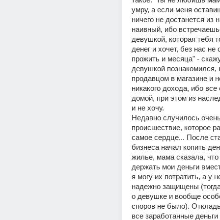
умру, а если меня оставиш
ничего не достанется из н
наивный, ибо встречаешьс
девушкой, которая тебя то
денег и хочет, без нас не
прожить и месяца" - скажу
девушкой познакомился, к
продавцом в магазине и н
никакого дохода, ибо все 
домой, при этом из наслед
и не хочу. 
Недавно случилось очень 
происшествие, которое ра
самое сердце... После ста
бизнеса начал копить день
жилье, мама сказала, что
держать мои деньги вмест
я могу их потратить, а у н
надежно защищены (тогда 
о девушке и вообще особо
споров не было). Отклады
все заработанные деньги 