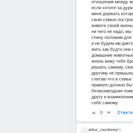
отношения между мн
если хотите за дурка
меня держать котор
свою семью построит
живите своей жизнью
ни чего не надо, мы 
спину положим для 
и не будем им дикто
жить как будто они 
домашние животные. 
жизнь вижу тебе бра
решать самому, свою
другому не пришьешь
считаю что в семье 
правило должно быт
безвозмездная помо
другу и взаимопоним
себе самому.
0
Ответи
arbuz_zasolennyi
3г