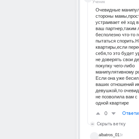
Ученик
Очевидные манипул
стороны мамы,прост
устраивает её ход в
ваш партнер,таким 
бесполезно что-то г
пытаться спорить.Н
квартиры,если пере
себя,то это будет у
не доверять свои ден
покупку чего-либо 
манипулятивному ро
Если она уже бесила
ваших отношений им
девушкой,то очевидн
не позволила вам с 
одной квартире
0
Ответи
Скрыть ветку
albatros_01
3г