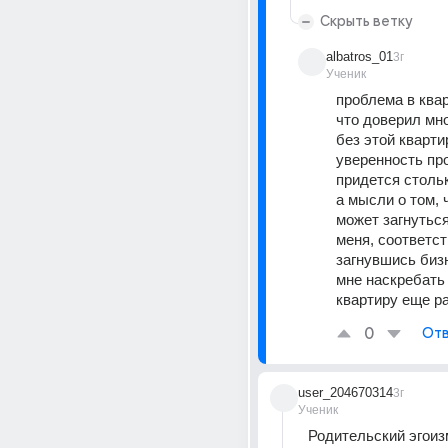
Скрыть ветку
albatros_01
3г
Ученик
проблема в кварт
что доверил мног
без этой кварти
уверенность про
придется стольк
а мысли о том, ч
может загнуться
меня, соответст
загнувшись бизн
мне наскребать 
квартиру еще р
0
Отв
user_204670314
3г
Ученик
Родительский эгоиз