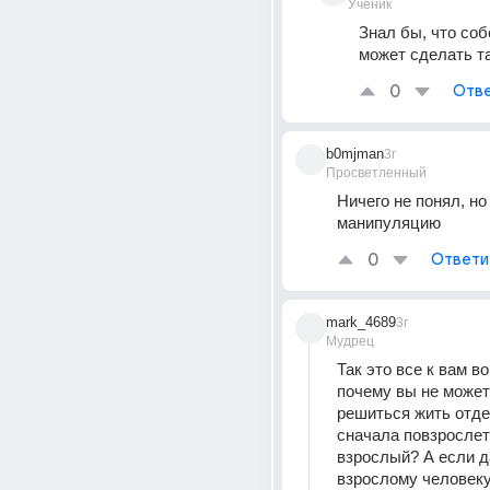
Ученик
Знал бы, что соб
может сделать та
0
Отве
b0mjman
3г
Просветленный
Ничего не понял, но
манипуляцию
0
Ответи
mark_4689
3г
Мудрец
Так это все к вам во
почему вы не может
решиться жить отде
сначала повзрослет
взрослый? А если да,
взрослому человеку