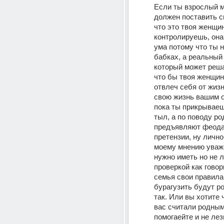
Если ты взрослый м
должен поставить с
что это твоя женщин
контролируешь, она 
ума потому что ты н
бабках, а реальный 
который может реша
что бы твоя женщин
отвлеч себя от жизн
свою жизнь вашим 
пока ты прикрываешь
тыл, а по поводу ро
предъявляют феода
претензии, ну лично
моему мнению уваже
нужно иметь но не ле
проверкой как говор
семья свои правила.
бурагузить будут ро
так. Или вы хотите 
вас считали родными
помогаейте и не лез