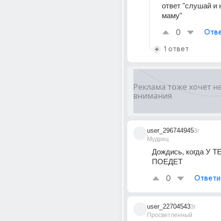
ответ "слушай и 
маму"
0
Отве
1 ответ
user_296744945
3г
Мудрец
Дождись, когда У 
ПОЕДЕТ
0
Ответи
user_22704543
3г
Просветленный