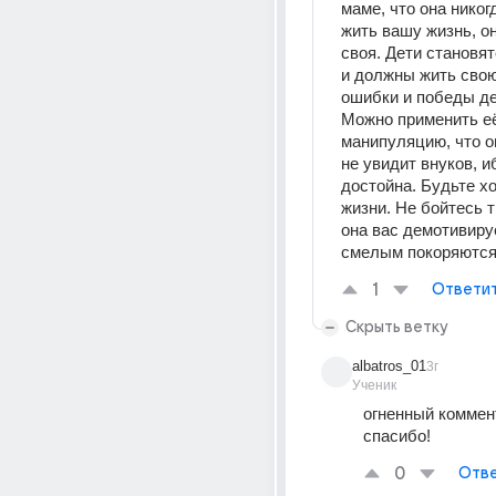
маме, что она никогд
жить вашу жизнь, он
своя. Дети становя
и должны жить свою 
ошибки и победы де
Можно применить её
манипуляцию, что он
не увидит внуков, иб
достойна. Будьте хо
жизни. Не бойтесь т
она вас демотивируе
смелым покоряются
1
Ответи
Скрыть ветку
albatros_01
3г
Ученик
огненный коммент
спасибо!
0
Отве