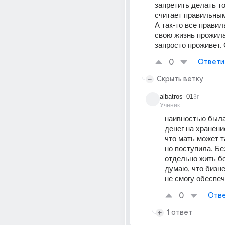
запретить делать то,
считает правильны
А так-то все правил
свою жизнь прожила
запросто проживет.
0
Ответи
Скрыть ветку
albatros_01
3г
Ученик
наивностью была
денег на хранение
что мать может та
но поступила. Бе
отдельно жить бо
думаю, что бизнес
не смогу обеспе
0
Отве
1 ответ