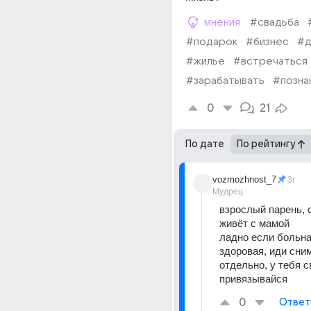
мнения
#свадьба
#подарок
#бизнес
#д
#жилье
#встречаться
#зарабатывать
#позна
0
21
По дате
По рейтингу
vozmozhnost_7
3г
Мудрец
взрослый парень, с
живёт с мамой
ладно если больная
здоровая, иди сним
отдельно, у тебя св
привязывайся
0
Ответ