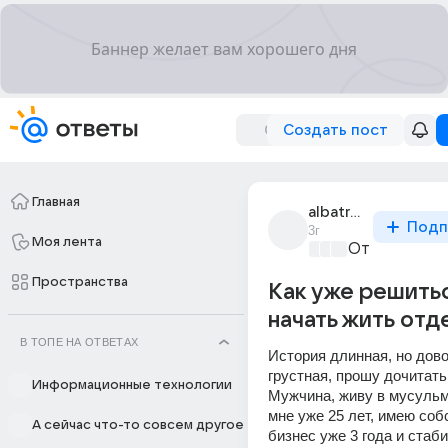
Создать пост
Главная
albatros_01
Подп
3г
Моя лента
От колыбели
Пространства
Как уже решитьс
начать жить отд
В ТОПЕ НА ОТВЕТАХ
История длинная, но дово
грустная, прошу дочитать
Информационные технологии
Мужчина, живу в мусульм
мне уже 25 лет, имею соб
А сейчас что-то совсем другое
бизнес уже 3 года и стаби