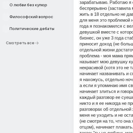
зарабатываю. Работаю я с
О любви без купюр
беспрерывно (заставила м
жить в 18 отдельно не дав
Философский вопрос
для меня это проблемой н
года я познакомился с ве
Политические дебаты
девушкой вместе с которо
бизнес, он уже 3 года ста
Смотреть все
приносит доход (не больш
отдельной жизни достаточн
проблема - моя мама пря
называет мою девушку ку
некрасивой (хотя это не так
начинает названивать и с
я нахожусь, отдельно ноче
а если я упоминаю имя св
начинает злиться и говори
каждый разговор ее суешь
никто и я ее никогда не пр
разговорах об отдельной 
меня не уходить и не оста
(не смотря на то, что она 
отцом), начинает плакать
такое: "ты не любишь маму