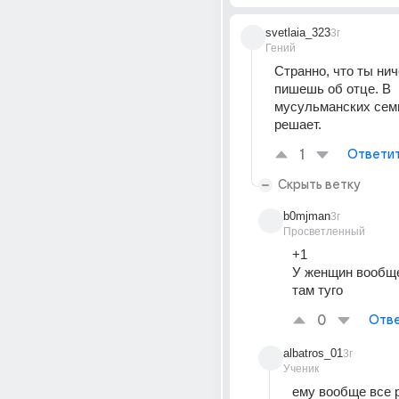
svetlaia_323
3г
Гений
Странно, что ты ниче
пишешь об отце. В 
мусульманских семьях
решает.
1
Ответи
Скрыть ветку
b0mjman
3г
Просветленный
+1
У женщин вообще
там туго
0
Отве
albatros_01
3г
Ученик
ему вообще все р