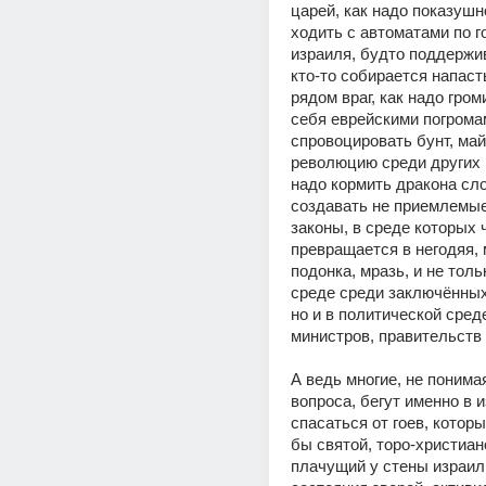
царей, как надо показушно
ходить с автоматами по г
израиля, будто поддержив
кто-то собирается напасть
рядом враг, как надо гром
себя еврейскими погромам
спровоцировать бунт, май
революцию среди других н
надо кормить дракона сло
создавать не приемлемые
законы, в среде которых 
превращается в негодяя, 
подонка, мразь, и не толь
среде среди заключённых 
но и в политической среде
министров, правительств 
А ведь многие, не понимая
вопроса, бегут именно в и
спасаться от гоев, которых
бы святой, торо-христиан
плачущий у стены израиль