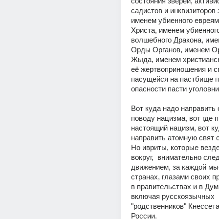
состояния зверей, активис
садистов и инквизиторов з
именем убиенного евреями
Христа, именем убиенного
волшебного Дракона, име
Орды Органов, именем Ор
Жыда, именем христианско
её жертвоприношения и с
пасущейся на пастбище п
опасности пасти уголовни
Вот куда надо направить 
поводу нацизма, вот где п
настоящий нацизм, вот ку
Но ивриты, которые везде
вокруг,  внимательно сле
движением, за каждой мыс
странах, глазами своих п
в правительствах и в Дума
включая русскоязычных 
"родственников" Кнессета
России. 