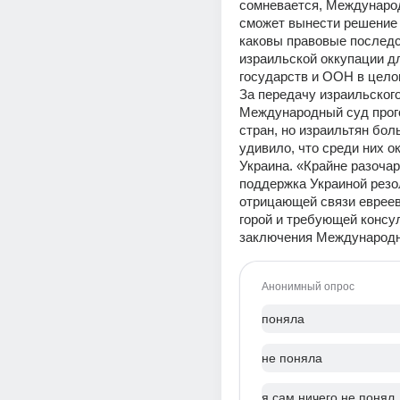
сомневается, Международ
сможет вынести решение н
каковы правовые последс
израильской оккупации дл
государств и ООН в цело
За передачу израильского
Международный суд прого
стран, но израильтян боль
удивило, что среди них ок
Украина. «Крайне разочар
поддержка Украиной резо
отрицающей связи евреев
горой и требующей консул
заключения Международно
Анонимный опрос
поняла
не поняла
я сам ничего не понял