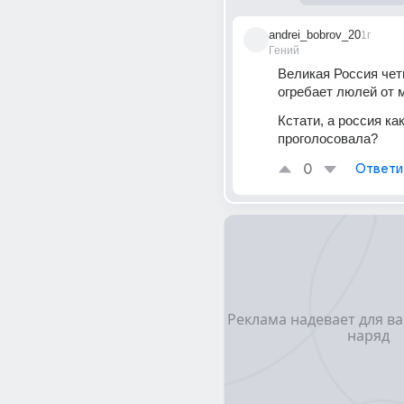
andrei_bobrov_20
1г
Гений
Великая Россия чет
огребает люлей от 
Кстати, а россия как
проголосовала?
0
Ответи