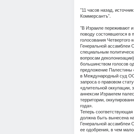
"11 часов назад, источник:
Коммерсантъ".
"В Израиле переживают и 
поводу состоявшегося в п
голосования Четвертого к
Генеральной ассамблеи О
специальным политически
вопросам деколонизации).
большинством голосов од
предложение Палестины о
в Международный суд ООН
запроса о правовом стату
«длительной оккупации, з
аннексии Израилем палес
территории, оккупированно
года». 
Теперь соответствующая 
должна быть вынесена на
Генеральной ассамблеи О
ее одобрения, в чем мало 