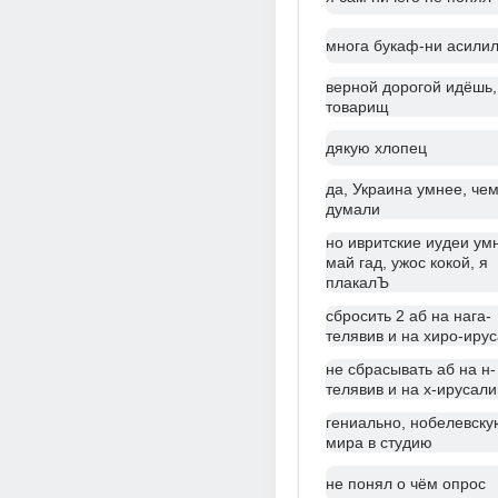
многа букаф-ни асили
верной дорогой идёшь,
товарищ
дякую хлопец
да, Украина умнее, че
думали
но ивритские иудеи умн
май гад, ужос кокой, я
плакалЪ
сбросить 2 аб на нага-
телявив и на хиро-иру
не сбрасывать аб на н-
телявив и на х-ирусал
гениально, нобелевску
мира в студию
не понял о чём опрос