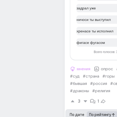
задрал уже
ничоси ты выступил
хренасе ты исполнил
фигасе фугасом
Всего голосов: 
мнения
опрос
#суд
#страна
#горы
#бывшая
#россия
#с
#драконы
#религия
3
1
По дате
По рейтингу