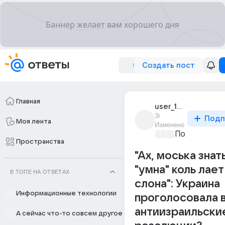
Создать пост
Главная
user_1572329
3г
Подп
Моя лента
Изменено
Политически
Пространства
"Ах, моська знат
"умна" коль лает
В ТОПЕ НА ОТВЕТАХ
слона": Украина
Информационные технологии
проголосовала 
антиизраильски
А сейчас что-то совсем другое