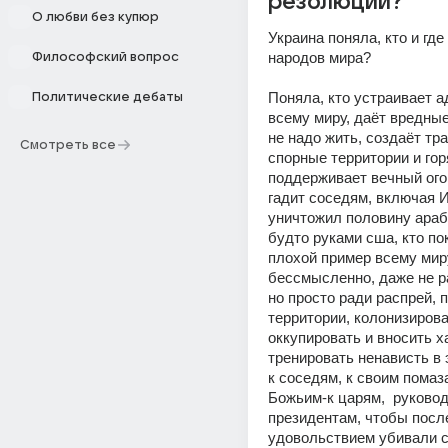
резолюции?
О любви без купюр
Украина поняла, кто и где 
народов мира?
Философский вопрос
Поняла, кто устраивает а
Политические дебаты
всему миру, даёт вредные 
не надо жить, создаёт тр
Смотреть все
спорные территории и горя
поддерживает вечный огон
гадит соседям, включая Ир
уничтожил половину арабс
будто руками сша, кто по
плохой пример всему миру,
бессмысленно, даже не р
но просто ради распрей, 
территории, колонизироват
оккупировать и вносить ха
тренировать ненависть в э
к соседям, к своим помаз
Божьим-к царям,  руковод
президентам, чтобы после
удовольствием убивали с