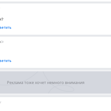
г
я?
ветить
x
3г
ветить
г