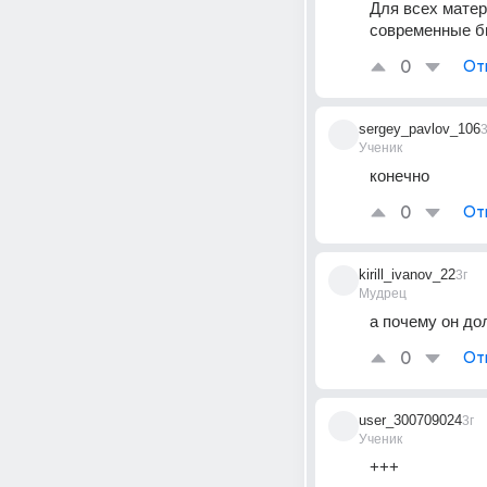
Для всех матери
современные бп
0
От
sergey_pavlov_106
3
Ученик
конечно
0
От
kirill_ivanov_22
3г
Мудрец
а почему он до
0
От
user_300709024
3г
Ученик
+++