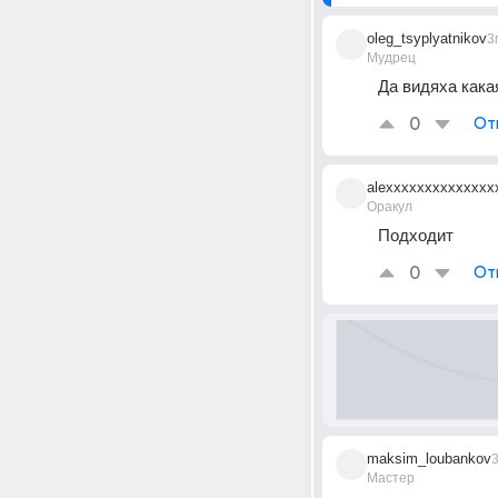
oleg_tsyplyatnikov
3
Мудрец
Да видяха кака
0
От
alexxxxxxxxxxxxxx
Оракул
Подходит
0
От
maksim_loubankov
3
Мастер