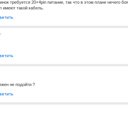
нок требуется 20+4pin питание, так что в этом плане нечего боят
 имеют такой кабель.
ветить
г
ветить
лжен не подойти ?
ветить