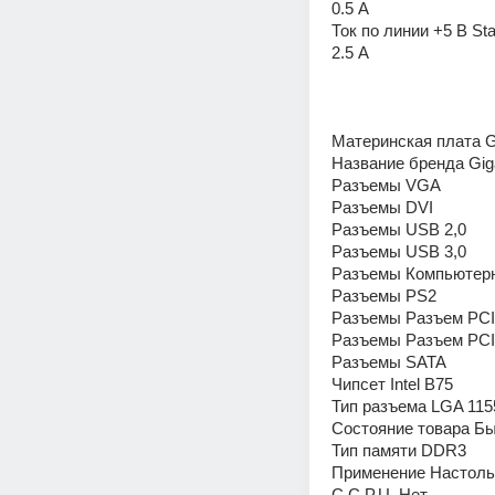
0.5 А 
Ток по линии +5 В St
2.5 А
Материнская плата G
Название бренда Gig
Разъемы VGA 
Разъемы DVI 
Разъемы USB 2,0 
Разъемы USB 3,0 
Разъемы Компьютерна
Разъемы PS2 
Разъемы Разъем PCI
Разъемы Разъем PCI
Разъемы SATA 
Чипсет Intel B75 
Тип разъема LGA 115
Состояние товара Бы
Тип памяти DDR3 
Применение Настоль
С C.P.U. Нет 