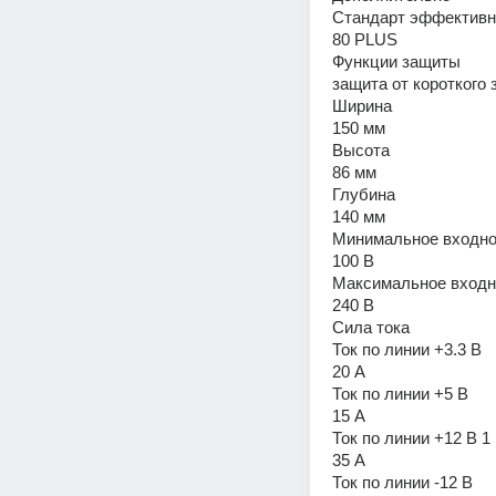
Стандарт эффективн
80 PLUS 
Функции защиты 
защита от короткого 
Ширина 
150 мм 
Высота 
86 мм 
Глубина 
140 мм 
Минимальное входно
100 В 
Максимальное входн
240 В 
Сила тока 
Ток по линии +3.3 В 
20 А 
Ток по линии +5 В 
15 А 
Ток по линии +12 В 1 
35 А 
Ток по линии -12 В 