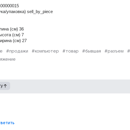
00000015 
а/упаковка) sell_by_piece 
лина (см) 36 
ысота (см) 7 
ирина (см) 27
ие
#продажи
#компьютер
#товар
#бывшая
#разъем
#
яжение
гу
ветить