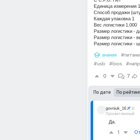
Единица измерения 1
Способ продажи (штук
Каждая упаковка 1 
Вес логистики 1.000 
Размер логистики - д
Размер логистики - в
Размер логистики - ш
знания
#питан
#usb
#bios
#напр
0
7
По дате
По рейтин
govniuk_16
3г
Просветленный
Да.
1
От