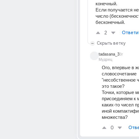
конечный.
Если получается не
число (бесконечность
бесконечный.
2
Ответи
Скрыть ветку
tadasana_3
3г
Мудрец
Ого, впервые в ж
словосочетание 
"несобственное ч
это такое?
Точки, которые м
присоединяем к 
каких-то чисел пр
иной компактифи
множества?
0
Отве