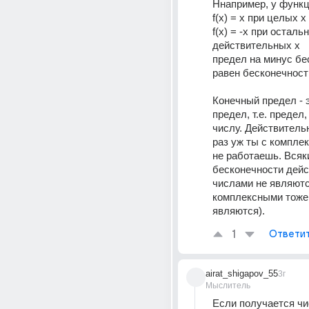
Ннапример, у функц
f(x) = x при целых x 
f(x) = -x при остальн
действительных x 
предел на минус бе
равен бесконечности
Конечный предел - э
предел, т.е. предел,
числу. Действительн
раз уж ты с комплек
не работаешь. Всяк
бесконечности дейс
числами не являются
комплексными тоже 
являются).
1
Ответи
airat_shigapov_55
3г
Мыслитель
Если получается чис