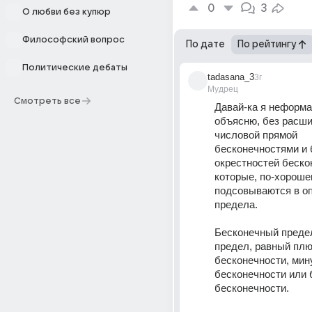
0
3
О любви без купюр
Философский вопрос
По дате
По рейтингу
Политические дебаты
tadasana_3
3г
Мудрец
Смотреть все
Давай-ка я неформа
объясню, без расши
числовой прямой 
бесконечностями и б
окрестностей бескон
которые, по-хорошем
подсовываются в оп
предела.
Бесконечный предел 
предел, равный плю
бесконечности, мину
бесконечности или 
бесконечности.