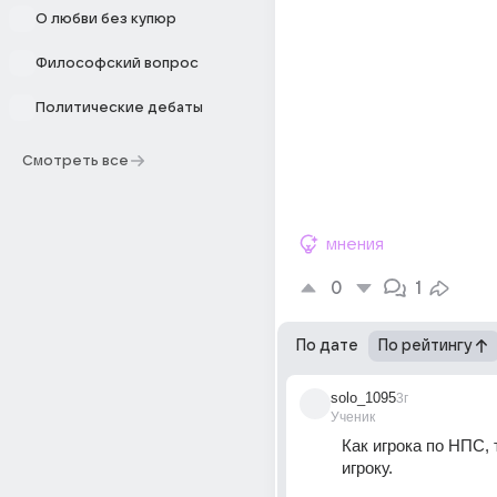
О любви без купюр
Философский вопрос
Политические дебаты
Смотреть все
мнения
0
1
По дате
По рейтингу
solo_1095
3г
Ученик
Как игрока по НПС, 
игроку.