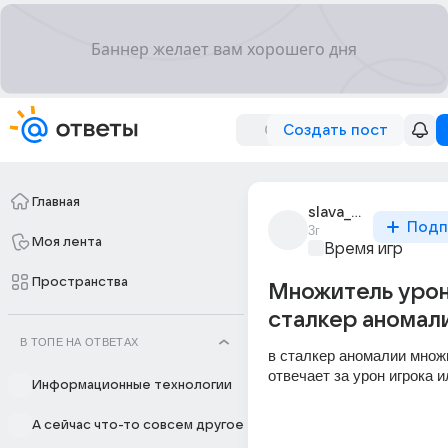
Создать пост
Главная
slava_bychkov_52
Подп
3г
Моя лента
Время игр
Пространства
Множитель урон
сталкер аномал
В ТОПЕ НА ОТВЕТАХ
в сталкер аномалии множи
отвечает за урон игрока и
Информационные технологии
А сейчас что-то совсем другое