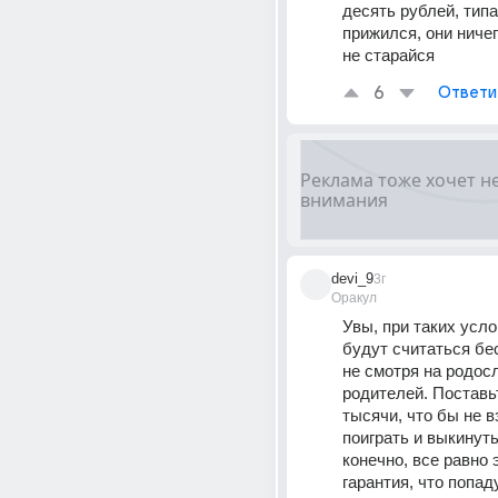
десять рублей, типа
прижился, они ничего
не старайся
6
Ответи
devi_9
3г
Оракул
Увы, при таких услов
будут считаться бе
не смотря на родосл
родителей. Поставьт
тысячи, что бы не в
поиграть и выкинуть.
конечно, все равно э
гарантия, что попад