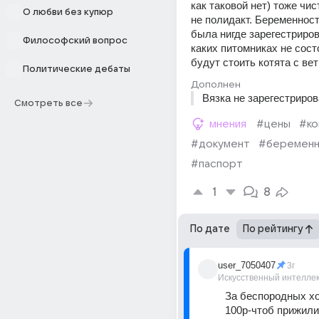
как таковой нет) тоже чис
О любви без купюр
не полидакт. Беременност
была нигде зарегестрирова
Философский вопрос
каких питомниках не сост
будут стоить котята с ве
Политические дебаты
Дополнен
Вязка не зарегестриро
Смотреть все
мнения
#цены
#ко
#документ
#беременн
#паспорт
1
8
По дате
По рейтингу
user_7050407
3г
Искусственный интелле
За беспородных хот
100р-чтоб прижили