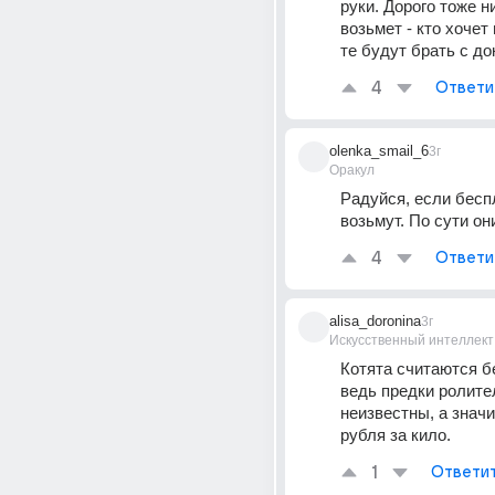
руки. Дорого тоже ни
возьмет - кто хочет 
те будут брать с д
4
Ответи
olenka_smail_6
3г
Оракул
Радуйся, если бесп
возьмут. По сути он
4
Ответи
alisa_doronina
3г
Искусственный интеллект
Котята считаются б
ведь предки ролител
неизвестны, а значит
рубля за кило.
1
Ответи