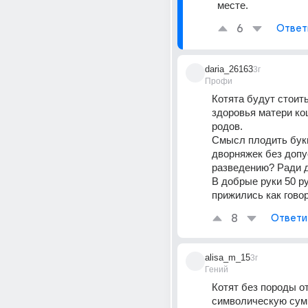
месте.
6
Ответ
daria_26163
3г
Профи
Котята будут стоить
здоровья матери ко
родов. 
Смысл плодить бук
дворняжек без допус
разведению? Ради д
В добрые руки 50 ру
прижились как гово
8
Ответи
alisa_m_15
3г
Гений
Котят без породы от
символическую сумм