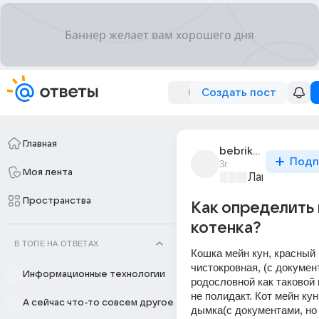
Создать пост
Главная
bebrik_38
Подп
3г
Моя лента
Лапки и хвос
Пространства
Как определить
котенка?
В ТОПЕ НА ОТВЕТАХ
Кошка мейн кун, красный 
чистокровная, (с документ
Информационные технологии
родословной как таковой н
не полидакт. Кот мейн кун,
А сейчас что-то совсем другое
дымка(с документами, но