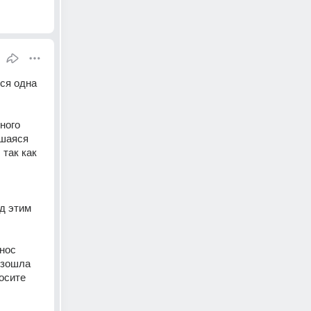
ся одна 
шаяся 
так как 
д этим 
зошла 
сите 