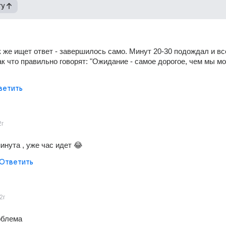
гу
ак же ищет ответ - завершилось само. Минут 20-30 подождал и всё
ак что правильно говорят: "Ожидание - самое дорогое, чем мы мо
ветить
2г
инута , уже час идет 😂
Ответить
2г
облема