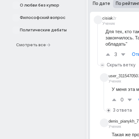
По дате
По рейтин
О любви без купюр
Философский вопрос
cisiak
2г
Ученик
Политические дебаты
Для тех, кто т
закончилось. Т
обладать"
Смотреть все
3
От
Скрыть ветку
user_311547050
Ученик
У меня эта м
0
3 ответа
denis_pianykh_7
Ученик
Такая же пр