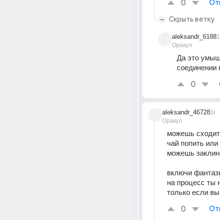
0
От
Скрыть ветку
aleksandr_6188
1
Оракул
Да это умыш
соединении 
0
aleksandr_46728
3г
Оракул
можешь сходит
чай попить или
можешь заклина
включи фантаз
на процесс ты 
только если в
0
От