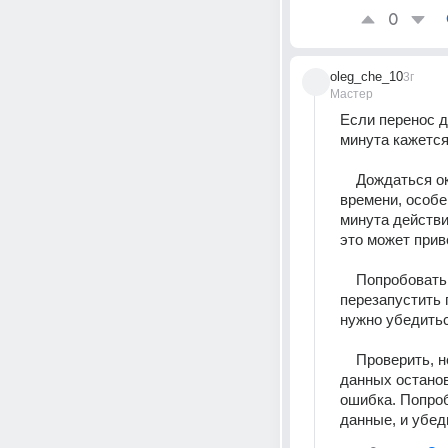
0
oleg_che_10
3г
Мастер
Если перенос д
минута кажется
    Дождаться окончания переноса. Некоторые операции могут занимать очень много 
времени, особе
минута действи
это может прив
    Попробовать перезапустить процесс переноса. Если программа позволяет 
перезапустить 
нужно убедитьс
    Проверить, не возникла ли ошибка или проблема с подключением. Если перенос 
данных останов
ошибка. Попроб
данные, и убед