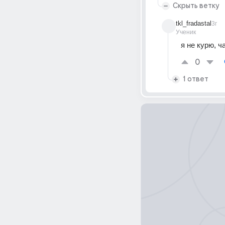
Скрыть ветку
tkl_fradastal
3г
Ученик
я не курю, ч
0
1 ответ