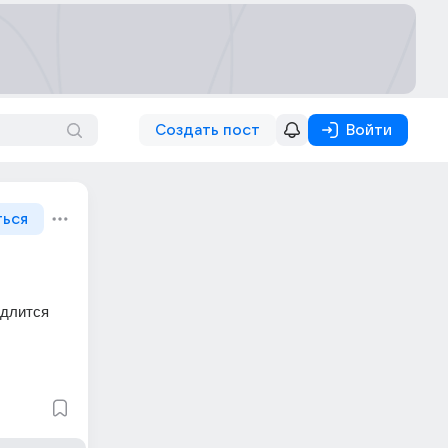
Создать пост
Войти
ться
длится 