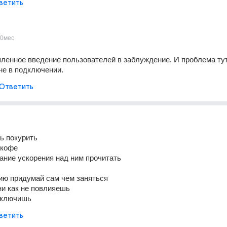
ветить
0мес
ленное введение пользователей в заблуждение. И проблема тут 
не в подключении. 
Ответить
ь покурить
 кофе
ние ускорения над ним прочитать
ию придумай сам чем заняться
ни как не повлияешь
ыключишь
ветить