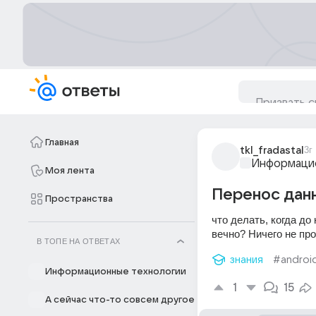
Главная
tkl_fradastal
3г
Информацио
Моя лента
Перенос данны
Пространства
что делать, когда до
вечно? Ничего не про
В ТОПЕ НА ОТВЕТАХ
знания
#androi
Информационные технологии
1
15
А сейчас что-то совсем другое