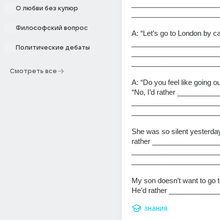
______________________
О любви без купюр
_______________________
Философский вопрос
A: “Let’s go to London by car”
______________________
Политические дебаты
______________________
_______________________
Смотреть все
A: “Do you feel like going ou
“No, I’d rather __________
______________________
_______________________
She was so silent yesterday. 
rather _________________
______________________
_______________________
My son doesn’t want to go 
He’d rather ____________
знания