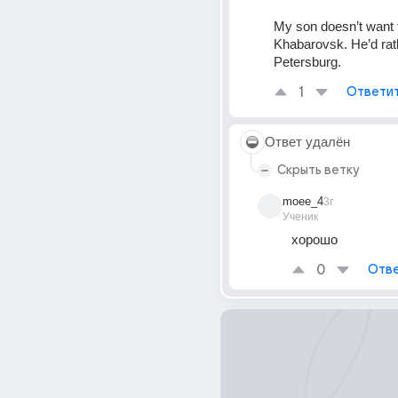
My son doesn’t want t
Khabarovsk. He’d rath
Petersburg.
1
Ответи
Ответ удалён
Скрыть ветку
moee_4
3г
Ученик
хорошо
0
Отве