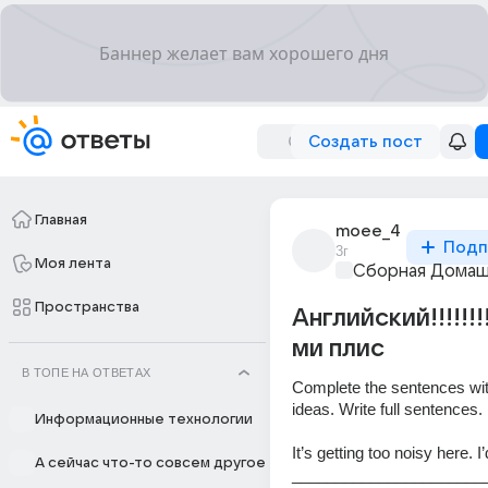
Создать пост
Главная
moee_4
Подп
3г
Моя лента
Сборная Домаш
Пространства
Английский!!!!!!!
ми плис
В ТОПЕ НА ОТВЕТАХ
Complete the sentences wit
ideas. Write full sentences.
Информационные технологии
It’s getting too noisy here. I’
А сейчас что-то совсем другое
______________________