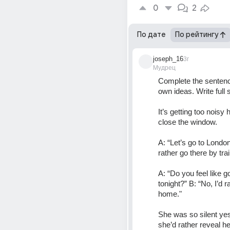
0
2
По дате
По рейтингу
joseph_16
3г
Мудрец
Complete the sentenc
own ideas. Write full 
It’s getting too noisy h
close the window. 
A: “Let’s go to London 
rather go there by trai
A: “Do you feel like go
tonight?” B: “No, I’d ra
home." 
She was so silent yest
she’d rather reveal he