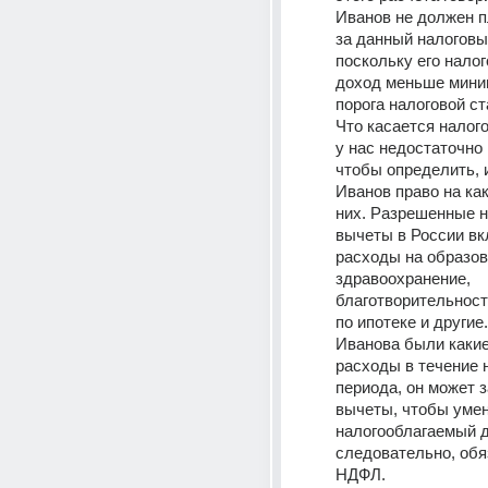
Иванов не должен п
за данный налоговый
поскольку его нало
доход меньше миним
порога налоговой ст
Что касается налого
у нас недостаточно
чтобы определить, и
Иванов право на как
них. Разрешенные н
вычеты в России вк
расходы на образова
здравоохранение, 
благотворительност
по ипотеке и другие.
Иванова были какие
расходы в течение н
периода, он может з
вычеты, чтобы умен
налогооблагаемый до
следовательно, обя
НДФЛ.