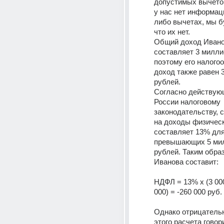
допустимых вычетов
у нас нет информаци
либо вычетах, мы бу
что их нет. 
Общий доход Ивано
составляет 3 миллио
поэтому его налого
доход также равен 
рублей. 
Согласно действующ
России налоговому 
законодательству, с
на доходы физическ
составляет 13% для
превышающих 5 мил
рублей. Таким обра
Иванова составит: 
НДФЛ = 13% x (3 000 
000) = -260 000 руб. 
Однако отрицательн
этого расчета говори