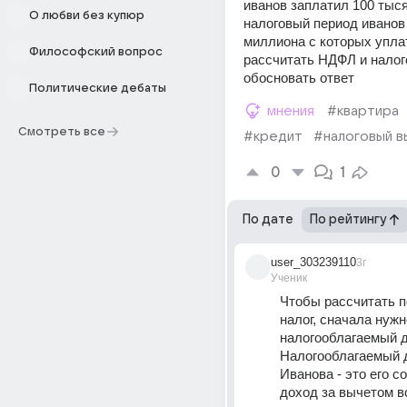
иванов заплатил 100 тыся
О любви без купюр
налоговый период иванов 
миллиона с которых упла
Философский вопрос
рассчитать НДФЛ и налог
обосновать ответ
Политические дебаты
мнения
#квартира
Смотреть все
#кредит
#налоговый в
0
1
По дате
По рейтингу
user_303239110
3г
Ученик
Чтобы рассчитать п
налог, сначала нужн
налогооблагаемый д
Налогооблагаемый д
Иванова - это его с
доход за вычетом вс