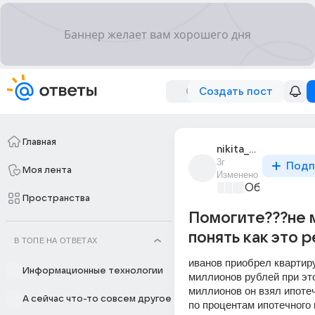
Создать пост
Главная
nikita_kichigin_86
3г
Подп
Моя лента
Изменено
Образовател
Пространства
Помогите???не 
понять как это 
В ТОПЕ НА ОТВЕТАХ
иванов приобрел квартиру 
Информационные технологии
миллионов рублей при это
миллионов он взял ипотеч
А сейчас что-то совсем другое
по процентам ипотечного 