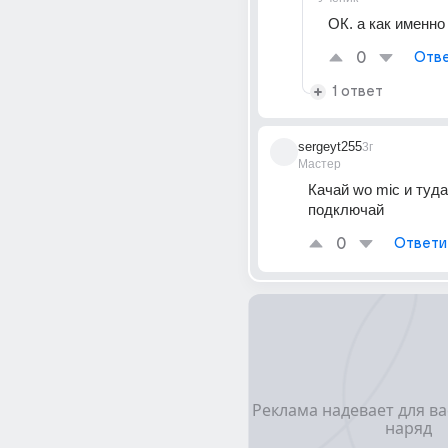
ОК. а как именно
0
Отве
1 ответ
sergeyt255
3г
Мастер
Качай wo mic и туда 
подключай
0
Ответи