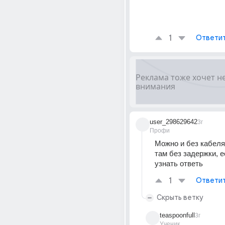
1
Ответи
user_298629642
3г
Профи
Можно и без кабеля,
там без задержки, е
узнать ответь
1
Ответи
Скрыть ветку
teaspoonfull
3г
Ученик