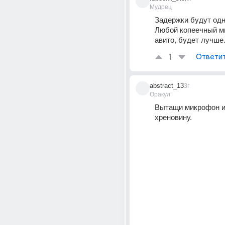
Мудрец
Задержки будут одн
Любой копеечный ми
авито, будет лучше
1
Ответи
abstract_13
3г
Оракул
Вытащи микрофон и 
хреновину.