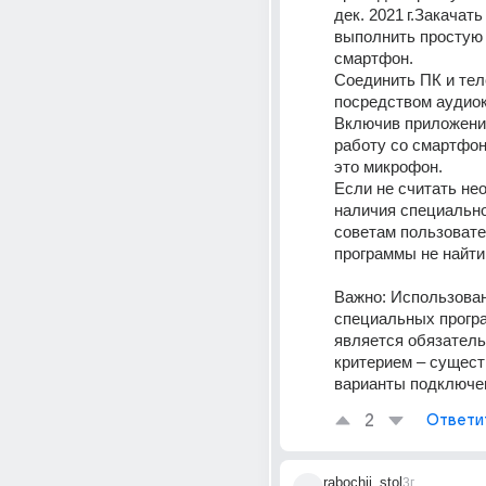
дек. 2021 г.Закачать 
выполнить простую 
смартфон. 
Соединить ПК и тел
посредством аудиок
Включив приложение
работу со смартфоно
это микрофон. 
Если не считать не
наличия специальног
советам пользовате
программы не найти.
Важно: Использован
специальных програ
является обязатель
критерием – существ
варианты подключе
2
Ответи
rabochii_stol
3г