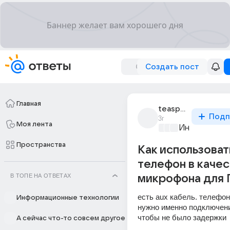
Создать пост
Главная
teaspoonfull
Подп
3г
Моя лента
Информацио
Пространства
Как использоват
телефон в каче
В ТОПЕ НА ОТВЕТАХ
микрофона для 
есть aux кабель. телефон
Информационные технологии
нужно именно подключени
чтобы не было задержки
А сейчас что-то совсем другое