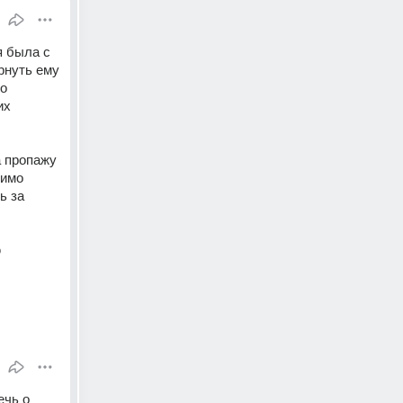
 была с 
нуть ему 
о 
х 
 пропажу 
имо 
 за 
 
чь о 