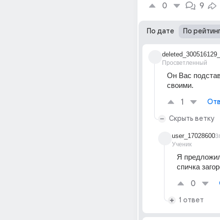
0
9
По дате
По рейтин
deleted_300516129
Просветленный
Он Вас подстав
своими.
1
Отв
Скрыть ветку
user_17028600
3
Ученик
Я предложил
спичка загор
0
1 ответ