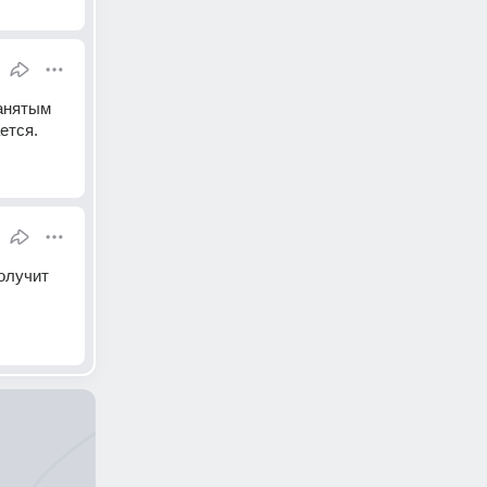
анятым 
ется.
олучит 