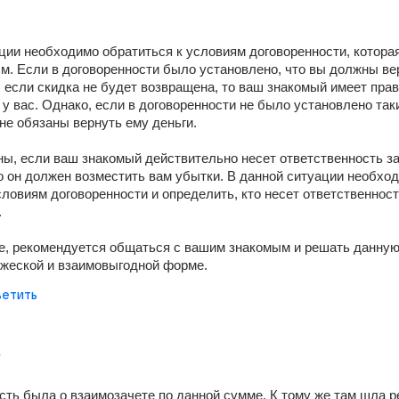
ции необходимо обратиться к условиям договоренности, которая
. Если в договоренности было установлено, что вы должны вер
, если скидка не будет возвращена, то ваш знакомый имеет прав
 у вас. Однако, если в договоренности не было установлено таки
 не обязаны вернуть ему деньги. 
ны, если ваш знакомый действительно несет ответственность за
то он должен возместить вам убытки. В данной ситуации необход
словиям договоренности и определить, кто несет ответственность
 
е, рекомендуется общаться с вашим знакомым и решать данную
ужеской и взаимовыгодной форме.
етить
г
сть была о взаимозачете по данной сумме. К тому же там шла ре