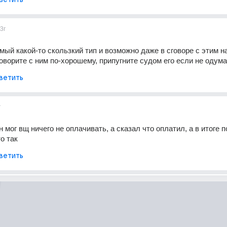
3г
мый какой-то скользкий тип и возможно даже в сговоре с этим н
оворите с ним по-хорошему, припугните судом его если не одума
ветить
г
н мог вщ ничего не оплачивать, а сказал что оплатил, а в итоге п
о так
ветить