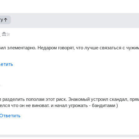
гу
_
3г
ил элементарно. Недаром говорят, что лучше связаться с чужими
етить
г
 разделить пополам этот риск. Знакомый устроил скандал, прям
елся что он не виноват. и начал угрожать - бандитами )
Ответить