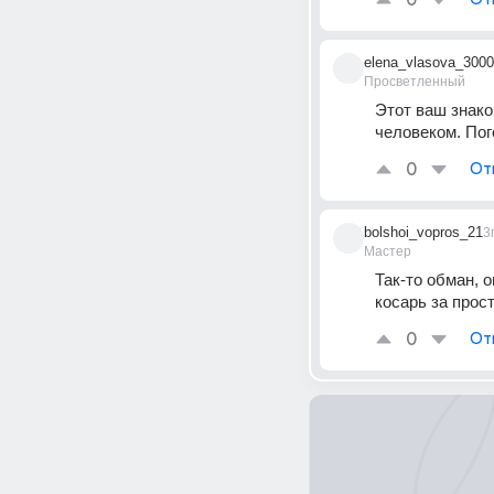
0
elena_vlasova_3000
Просветленный
Этот ваш знако
человеком. Пог
0
От
bolshoi_vopros_21
3
Мастер
Так-то обман, о
косарь за прост
0
От