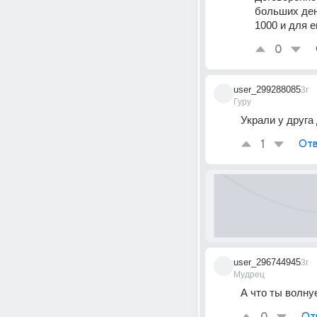
больших ден
1000 и для е
0
user_299288085
3г
Гуру
Украли у друга
1
Отв
user_296744945
3г
Мудрец
А что ты волну
От