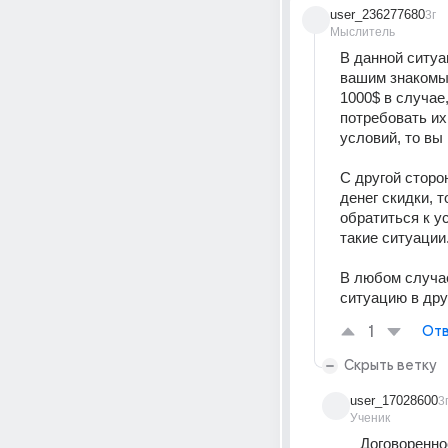
user_236277680
3г
Мыслитель
В данной ситуа
вашим знакомым
1000$ в случае
потребовать их
условий, то вы
С другой сторо
денег скидки, 
обратиться к у
такие ситуации.
В любом случа
ситуацию в др
1
Отв
Скрыть ветку
user_17028600
3
Ученик
Договоренно