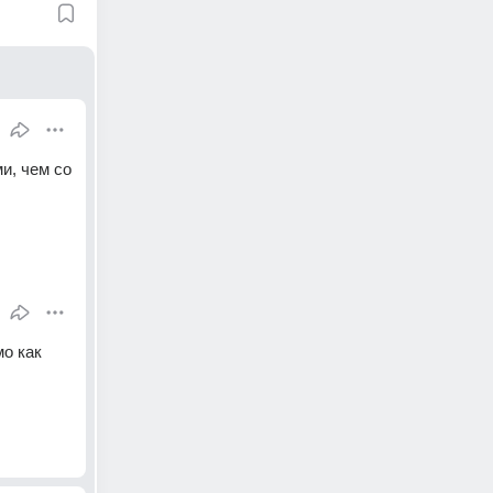
, чем со 
о как 