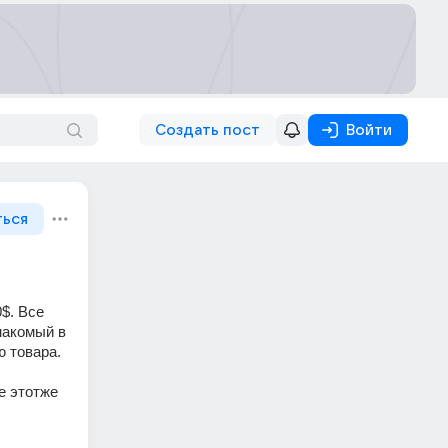
Создать пост
Войти
ться
$. Все 
акомый в 
 товара. 
 этотже 