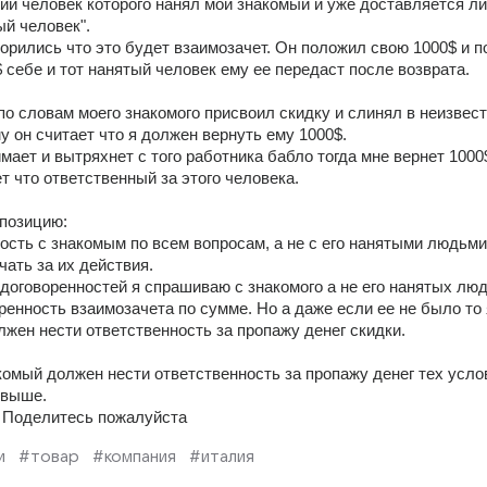
ий человек которого нанял мой знакомый и уже доставляется ли
й человек". 
орились что это будет взаимозачет. Он положил свою 1000$ и п
 себе и тот нанятый человек ему ее передаст после возврата. 
по словам моего знакомого присвоил скидку и слинял в неизвест
 он считает что я должен вернуть ему 1000$. 
мает и вытряхнет с того работника бабло тогда мне вернет 1000$
ет что ответственный за этого человека. 
позицию: 
ость с знакомым по всем вопросам, а не с его нанятыми людьми 
чать за их действия. 
договоренностей я спрашиваю с знакомого а не его нанятых люд
ренность взаимозачета по сумме. Но а даже если ее не было то 
жен нести ответственность за пропажу денег скидки. 
комый должен нести ответственность за пропажу денег тех услов
 выше. 
? Поделитесь пожалуйста
и
#товар
#компания
#италия