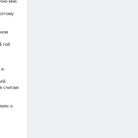
чно мне. 
оэтому 
ном 
 той 
и 
ей. 
я считаю 
иях о 