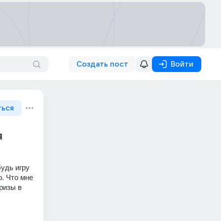
Создать пост
Войти
ться
я
удь игру 
. Что мне 
ризы в 