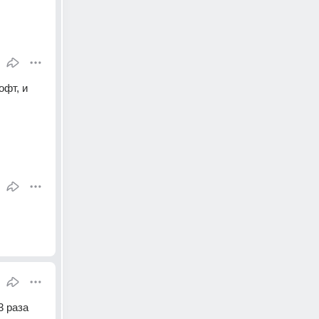
фт, и 
 раза 