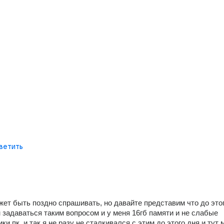
ветить
жет быть поздно спрашивать, но давайте представим что до этог
 задаваться таким вопросом и у меня 16гб памяти и не слабые 
ки пк, и так я не разу не сталкивался с этим до этого дня и тут м