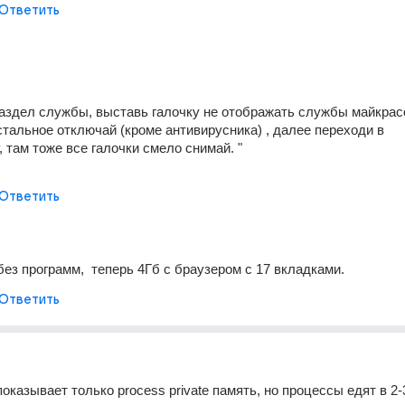
Ответить
раздел службы, выставь галочку не отображать службы майкрасо
тальное отключай (кроме антивирусника) , далее переходи в 
, там тоже все галочки смело снимай. "   
Ответить
ез программ,  теперь 4Гб с браузером с 17 вкладками.
Ответить
оказывает только process private память, но процессы едят в 2-3