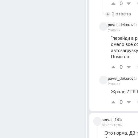
0
2 ответа
pavel_dekorov
1г
Ученик
"перейди в 
смело всё ос
автозагрузку
Помогло
0
pavel_dekorov
1г
Ученик
Жрало 7 Гб б
0
serval_14
3г
Мыслитель
Это норма. ДЗ п