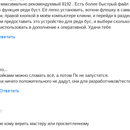
и максимально рекомендуемый 8192 . Есть более быстрый файл п
 функция реди буст. Её легко установить, воткни флешку в самы
, правой кнопкой в моём компьютере кликни, и перейди в раздел
ри предоставить это устройство для реди бус, и выбери сколько 
использовать в дополнение к оперативной. Удачи тебе
тветить
о...
ойками можно сломать всё, а потом Пк не запустится.
ки ничего положительного не дадут, они для разработчиков/тест
Ответить
2г
ю кому верить мастеру или просветленному