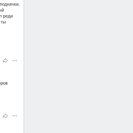
одкачки, 
й 
 реди 
ты 
еров