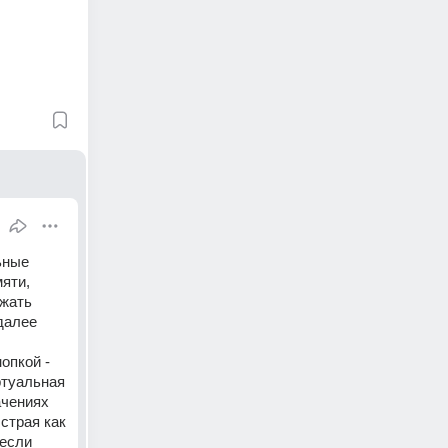
ьные 
яти, 
жать 
алее 
пкой - 
туальная 
чениях 
трая как 
если 