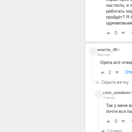
настигло, я 
работать нор
пройдёт? Я б
одинаковыми
0
anarchy_48
3г
Мастер
Opera всё отжи
2
От
Скрыть ветку
cristi_seredenin
3
Ученик
Так у меня в
почти вся п
0
1 ответ