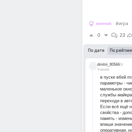
мнения
#игра
0
23
По дате
По рейтин
dmitrii_80566
3г
Ученик
в пуске вбей m
параметры - чи
маленькое окно
службы майкрас
переходи в авто
Если всё ещё н
свойства - доп
память - измен
впиши значение
оперативная, н