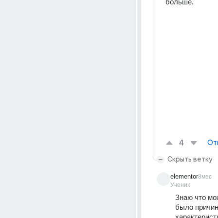
больше.
4
От
Скрыть ветку
elementor
8мес
Ученик
Знаю что мо
было причин
характеристи