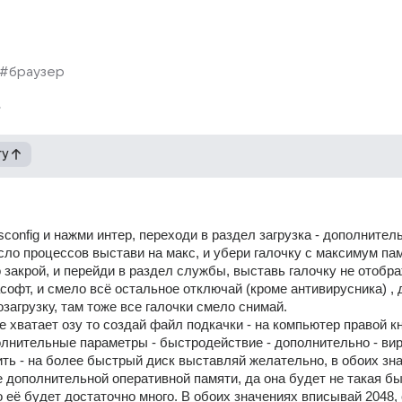
#браузер
гу
sconfig и нажми интер, переходи в раздел загрузка - дополнител
сло процессов выстави на макс, и убери галочку с максимум пам
 закрой, и перейди в раздел службы, выставь галочку не отобра
офт, и смело всё остальное отключай (кроме антивирусника) , д
загрузку, там тоже все галочки смело снимай. 
е хватает озу то создай файл подкачки - на компьютер правой кно
олнительные параметры - быстродействие - дополнительно - вир
ить - на более быстрый диск выставляй желательно, в обоих зна
 дополнительной оперативной памяти, да она будет не такая быс
о её будет достаточно много. В обоих значениях вписывай 2048, 