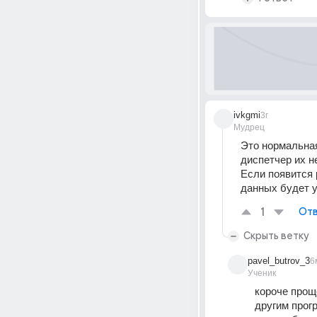
ivkgmi
3г
Мудрец
Это нормальная
диспетчер их н
Если появится 
данных будет 
1
Отв
Скрыть ветку
pavel_butrov_3
6
Ученик
короче проще
другим прогр