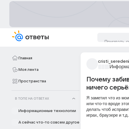
Главная
cristi_sereden
Информа
Моя лента
Почему забив
Пространства
ничего серьё
Я заметил что из мои
В ТОПЕ НА ОТВЕТАХ
или что-то вроде это
делать чтоб исправит
Информационные технологии
играх, браузере и т.д.
А сейчас что-то совсем другое