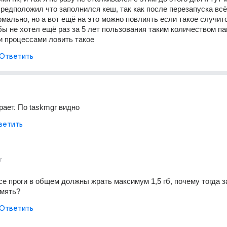
предположил что заполнился кеш, так как после перезапуска всё
мально, но а вот ещё на это можно повлиять если такое случится
ы не хотел ещё раз за 5 лет пользования таким количеством пам
 процессами ловить такое 
Ответить
рает. По taskmgr видно
ветить
г
се проги в общем должны жрать максимум 1,5 гб, почему тогда з
амять?
Ответить