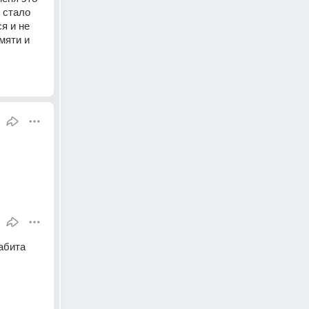
 стало 
 и не 
яти и 
абита 