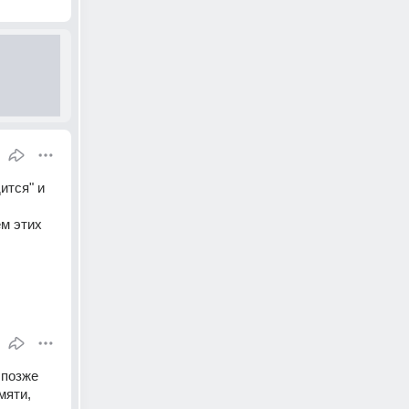
тся" и 
м этих 
позже 
яти, 