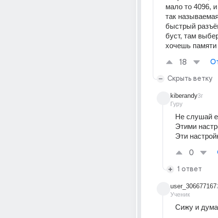
мало то 4096, 
так называемая
быстрый разъём
буст, там выбе
хочешь памяти 
18
О
Скрыть ветку
kiberandy
3г
Гуру
Не слушай ег
Этими настр
Эти настрой
0
1 ответ
user_306677167
Ученик
Cижу и дума