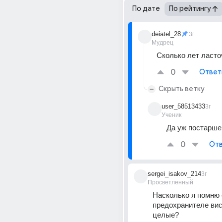
По дате
По рейтингу
deiatel_28
3г
Мудрец
Сколько лет ласточ
0
Ответ
Скрыть ветку
user_58513433
3г
Ученик
Да уж постарше
0
Отв
sergei_isakov_214
3г
Просветленный
Насколько я помню 
предохранителе вис
целые?