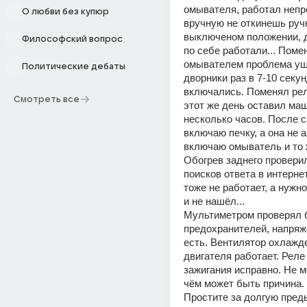
омывателя, работал непре
О любви без купюр
вручную не откинешь ручк
выключеном положении, д
Философский вопрос
по себе работали... Помен
омывателем проблема ушл
Политические дебаты
дворники раз в 7-10 секунд
включались. Поменял реле
Смотреть все
этот же день оставил маш
несколько часов. После са
включаю печку, а она не ал
включаю омыватель и то ж
Обогрев заднего проверил
поисков ответа в интернет
тоже не работает, а нужног
и не нашёл...
Мультиметром проверял б
предохранителей, напряже
есть. Вентилятор охлажде
двигателя работает. Реле 
зажигания исправно. Не мо
чём может быть причина.
Простите за долгую преды