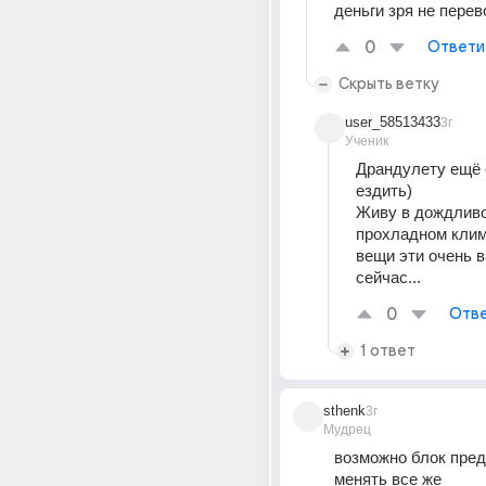
деньги зря не перев
0
Ответи
Скрыть ветку
user_58513433
3г
Ученик
Драндулету ещё е
ездить)
Живу в дождливо
прохладном клима
вещи эти очень 
сейчас...
0
Отве
1 ответ
sthenk
3г
Мудрец
возможно блок пред
менять все же