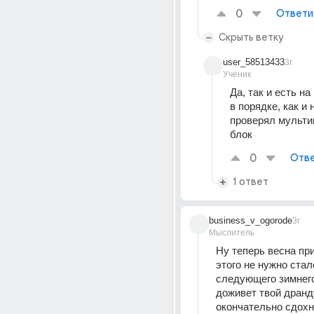
0
Ответи
Скрыть ветку
user_58513433
3г
Ученик
Да, так и есть на 
в порядке, как и 
проверял мульти
блок
0
Отве
1 ответ
business_v_ogorode
3г
Мыслитель
Ну теперь весна при
этого не нужно стало
следующего зимнего
доживет твой дранду
окончательно сдохне