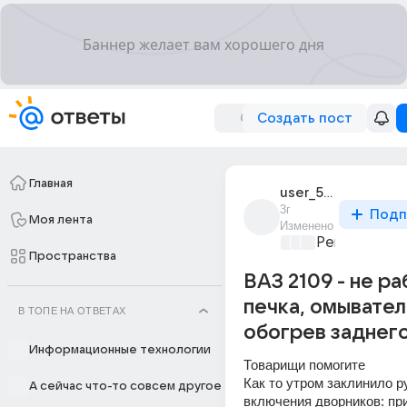
Создать пост
Главная
user_58513433
3г
Подп
Моя лента
Изменено
Ремонт и об
Пространства
ВАЗ 2109 - не р
печка, омывател
В ТОПЕ НА ОТВЕТАХ
обогрев заднег
Информационные технологии
Товарищи помогите
Как то утром заклинило ру
А сейчас что-то совсем другое
включения дворников: при