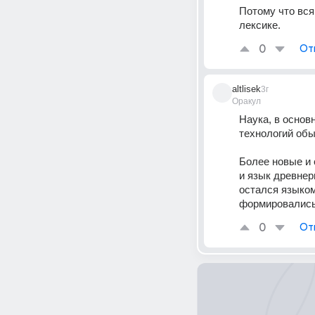
Потому что вся
лексике.
0
От
altlisek
3г
Оракул
Наука, в основ
технологий обы
Более новые и
и язык древнер
остался языком
формировались 
0
От