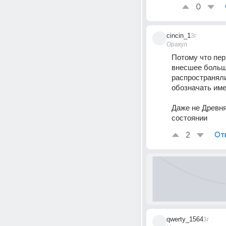
0
cincin_1
3г
Оракул
Потому что пер
внесшее большо
распространяли
обозначать им
Даже не Древня
состоянии
2
От
qwerty_1564
3г