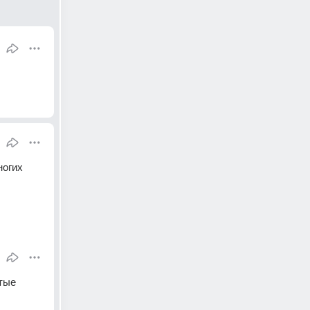
огих 
тые 