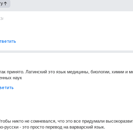
гу
3г
тветить
так принято. Латинский это язык медицины, биологии, химии и мн
енных наук
ветить
 Чтобы никто не сомневался, что это все придумали высокоразви
о-русски - это просто перевод на варварский язык.