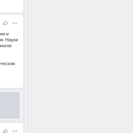
и и 
. Науки 
ногое 
ческом 