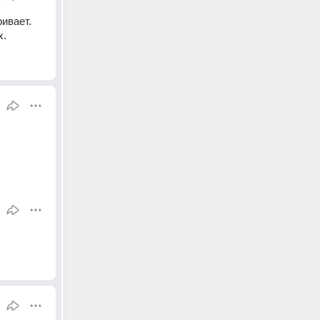
ивает. 
х.