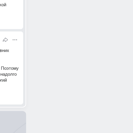
ой 
вних 
 Поэтому 
надолго 
гий 