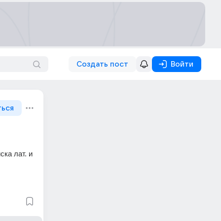
Создать пост
Войти
ться
ка лат. и 