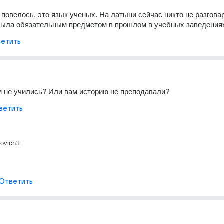
 повелось, это язык ученых. На латыни сейчас никто не разговар
 была обязательным предметом в прошлом в учебных заведения
етить
 не учились? Или вам историю не преподавали?
ветить
ovich
3г
Ответить