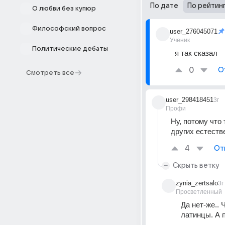
По дате
По рейтин
О любви без купюр
Философский вопрос
user_276045071
Ученик
Политические дебаты
я так сказал
0
О
Смотреть все
user_298418451
3г
Профи
Ну, потому что 
других естеств
4
От
Скрыть ветку
zynia_zertsalo
3г
Просветленный
Да нет-же..
латинцы. А п