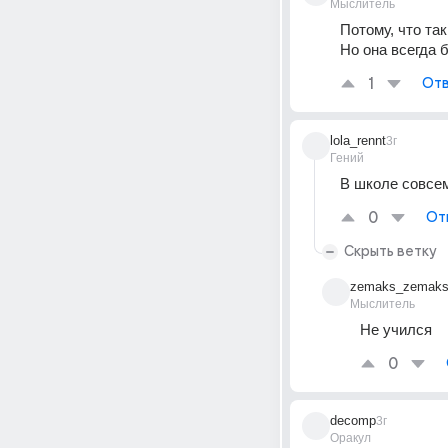
Мыслитель
Потому, что так
Но она всегда
1
Отв
lola_rennt
3г
Гений
В школе совсем
0
От
Скрыть ветку
zemaks_zemaks
Мыслитель
Не учился
0
decomp
3г
Оракул