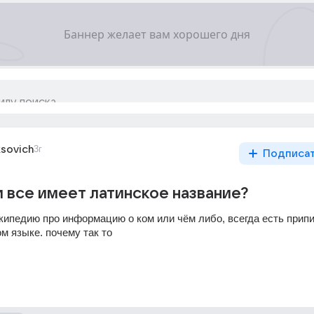
sovich
3г
Подписа
 все имеет латинское название?
кипедию про информацию о ком или чём либо, всегда есть припис
м языке. почему так то