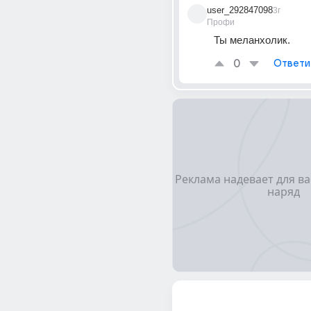
user_292847098
3г
Профи
Ты меланхолик.
0
Ответи