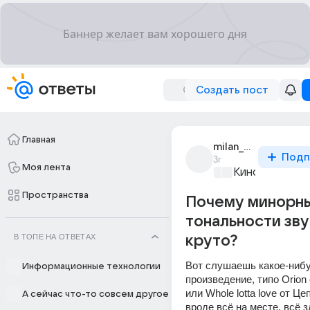
Создать пост
Главная
milan_venden
Подп
3г
Моя лента
Киномания
+1
Пространства
Почему минорн
тональности зву
В ТОПЕ НА ОТВЕТАХ
круто?
Вот слушаешь какое-нибу
Информационные технологии
произведение, типо Orion о
или Whole lotta love от Це
А сейчас что-то совсем другое
вроде всё на месте, всё з