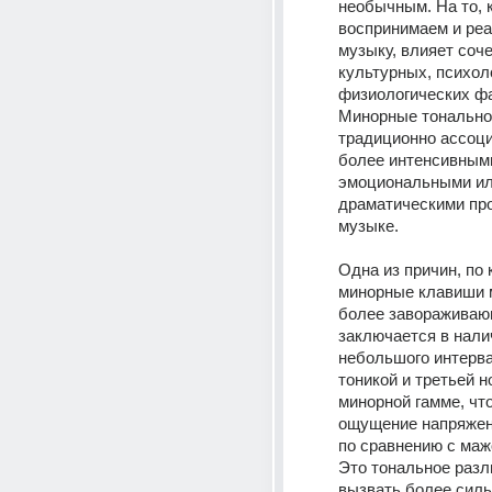
необычным. На то, к
воспринимаем и реа
музыку, влияет соче
культурных, психоло
физиологических фа
Минорные тональнос
традиционно ассоци
более интенсивными
эмоциональными ил
драматическими про
музыке. 
Одна из причин, по 
минорные клавиши м
более завораживающ
заключается в налич
небольшого интерва
тоникой и третьей но
минорной гамме, что
ощущение напряжени
по сравнению с маж
Это тональное разл
вызвать более силь