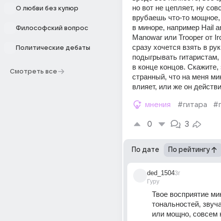
но вот не цепляет, ну совс
О любви без купюр
врубаешь что-то мощное, 
в миноре, например Hail and
Философский вопрос
Manowar или Trooper от Iro
сразу хочется взять в руки
Политические дебаты
подыгрывать гитаристам, 
в конце концов. Скажите, э
Смотреть все
странный, что на меня мин
влияет, или же он действ
мнения
#гитара
#
0
3
По дате
По рейтингу
ded_1504
3г
Гуру
Твое восприятие ми
тональностей, звуча
или мощно, совсем н