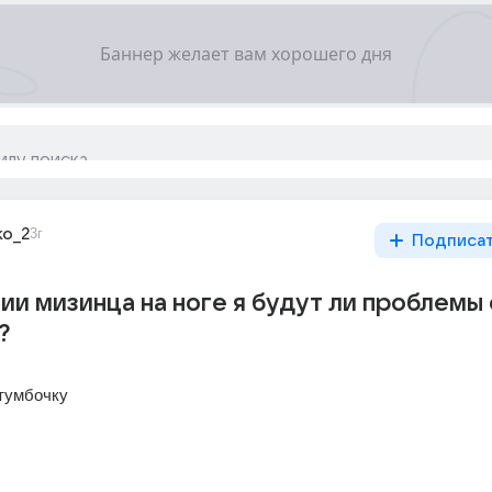
ko_2
3г
Подписа
ии мизинца на ноге я будут ли проблемы 
?
 тумбочку