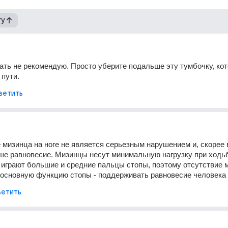
гу
ть не рекомендую. Просто уберите подальше эту тумбочку, кот
 пути.
ветить
е мизинца на ноге не является серьезным нарушением и, скорее в
ше равновесие. Мизинцы несут минимальную нагрузку при ходьбе
 играют большие и средние пальцы стопы, поэтому отсутствие м
 основную функцию стопы - поддерживать равновесие человека
етить