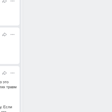
 это 
гих травм 
. Если 
его 