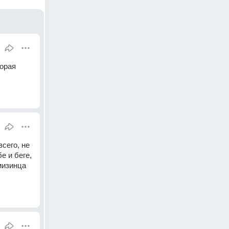
орая 
сего, не 
 и беге, 
изинца 