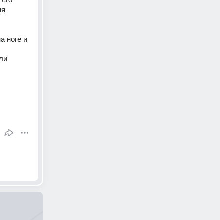
я 
 ноге и 
ли 