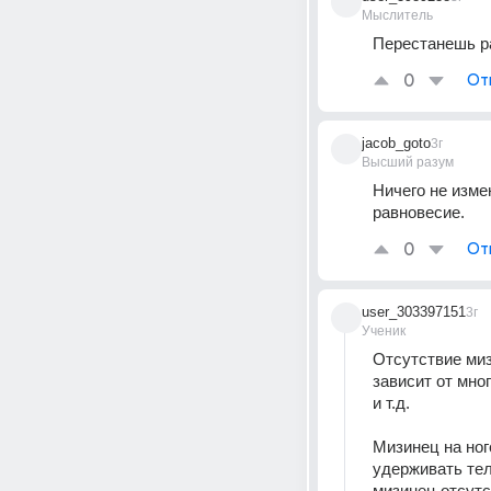
Мыслитель
Перестанешь р
0
От
jacob_goto
3г
Высший разум
Ничего не изме
равновесие.
0
От
user_303397151
3г
Ученик
Отсутствие миз
зависит от мно
и т.д. 
Мизинец на ног
удерживать тел
мизинец отсутс