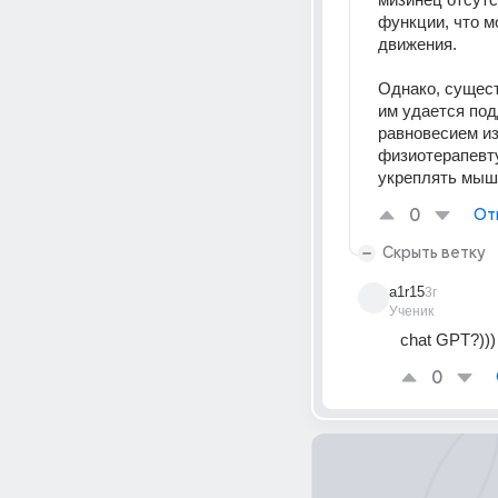
функции, что м
движения. 
Однако, сущест
им удается под
равновесием из
физиотерапевту
укреплять мыш
0
От
Скрыть ветку
a1r15
3г
Ученик
chat GPT?)))
0