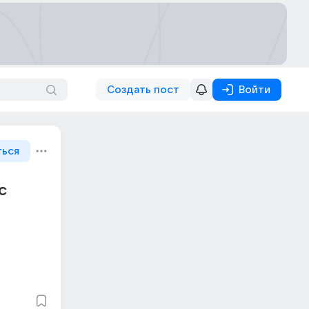
Создать пост
Войти
ться
с