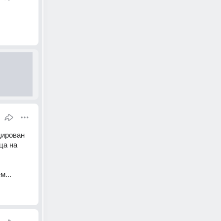
ирован 
а на 
...