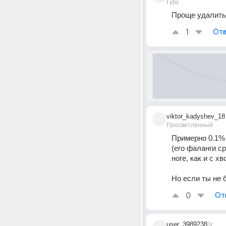
Гуру
Проще удалить
1
Отв
viktor_kadyshev_18
Просветленный
Примерно 0.1% 
(его фаланги с
ноге, как и с хв
Но если ты не
0
От
user_3989238
3г