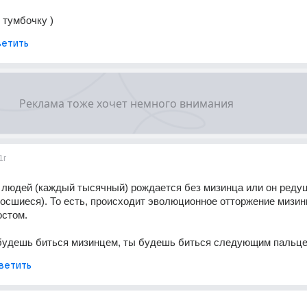
 тумбочку )
етить
1г
людей (каждый тысячный) рождается без мизинца или он редуц
росшиеся). То есть, происходит эволюционное отторжение мизинц
остом. 
 будешь биться мизинцем, ты будешь биться следующим пальцем
ветить