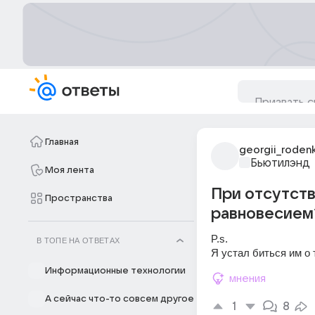
Главная
georgii_roden
Бьютилэнд
Моя лента
При отсутств
Пространства
равновесием
P.s.
В ТОПЕ НА ОТВЕТАХ
Я устал биться им о
Информационные технологии
мнения
А сейчас что-то совсем другое
1
8