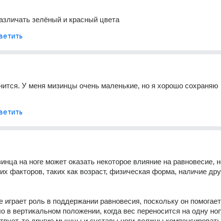
азличать зелёный и красный цвета
ветить
нится. У меня мизинцы очень маленькие, но я хорошо сохраняю 
ветить
инца на ноге может оказать некоторое влияние на равновесие, но
гих факторов, таких как возраст, физическая форма, наличие дру
е играет роль в поддержании равновесия, поскольку он помогает 
о в вертикальном положении, когда вес переносится на одну ногу
твует, то другие мышцы и суставы ноги должны компенсировать 