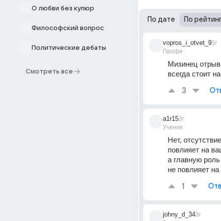
О любви без купюр
По дате
По рейтин
Философский вопрос
vopros_i_otvet_9
3г
Политические дебаты
Профи
Мизинец отрыва
Смотреть все
всегда стоит на
3
От
a1r15
3г
Ученик
Нет, отсутстви
повлияет на ва
а главную роль
не повлияет на
1
Отв
johny_d_34
3г