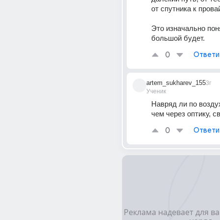
от спутника к прова
Это изначально поня
большой будет.
0
Ответи
artem_sukharev_155
3г
Ученик
Навряд ли по возду
чем через оптику, с
0
Ответи