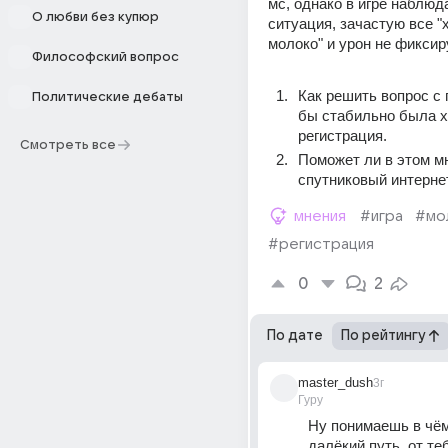
мс, однако в игре наблюда
О любви без купюр
ситуация, зачастую все "х
молоко" и урон не фиксир
Философский вопрос
Как решить вопрос с п
Политические дебаты
бы стабильно была х
регистрация.
Смотреть все
Поможет ли в этом мн
спутниковый интерне
мнения
#игра
#мо
#регистрация
0
2
По дате
По рейтингу
master_dush
3г
Гуру
Ну понимаешь в чём
далёкий путь, от теб