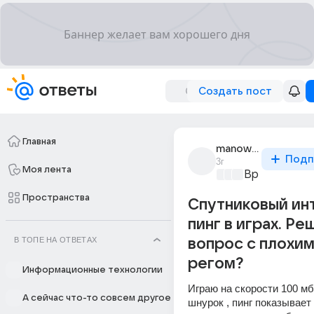
Создать пост
Главная
manowar_94
Подп
3г
Моя лента
Время игр
+2
Пространства
Спутниковый ин
пинг в играх. Ре
В ТОПЕ НА ОТВЕТАХ
вопрос с плохим
регом?
Информационные технологии
Играю на скорости 100 мб/
А сейчас что-то совсем другое
шнурок , пинг показывает о