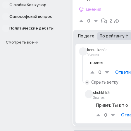
О любви без купюр
мнения
Философский вопрос
0
2
Политические дебаты
По дате
По рейтингу
Смотреть все
kenu_ken
3г
Ученик
привет
0
Ответи
Скрыть ветку
shchkhk
3г
Знаток
Привет. Ты к т о
0
Отве