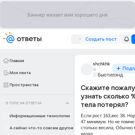
Создать пост
Главная
shchkhk
Подп
3г
Моя лента
Бьютилэнд
Пространства
Скажите пожалу
узнать сколько 
В ТОПЕ НА ОТВЕТАХ
тела потерял?
Если рост 163,вес 38. Но
Информационные технологии
47 минимум. Но не помню 
столько весила. Обычно 
А сейчас что-то совсем другое
назад