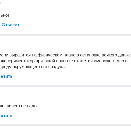
г
ьно)
Ответить
ени выразится на физическом плане в остановке всякого движен
экспериментатор при такой попытке окажется вморожен тупо в 
среду окружающего его воздуха.
етить
шо, ничего не надо
етить