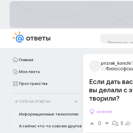
Главная
prizrak_konchi
3
Философски
Моя лента
Если дать ва
Пространства
вы делали с 
творили?
В ТОПЕ НА ОТВЕТАХ
мнения
Информационные технологии
0
5
А сейчас что-то совсем другое