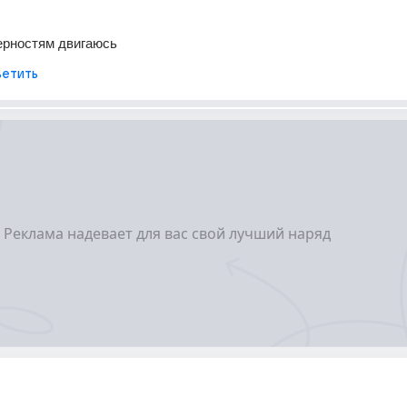
мерностям двигаюсь
етить