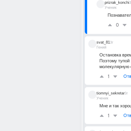
prizrak_konchi
3
Ученик
Познавател
0
svat_81
3г
Гений
Остановка врем
Поэтому тупой 
молекулярную 
1
Отв
tiomnyi_sekretar
3г
Ученик
Мне и так хоро
1
Отв