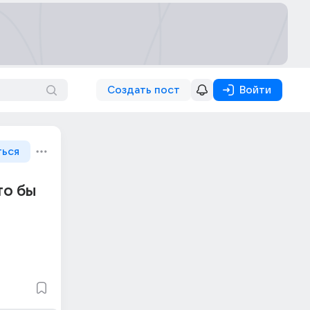
Создать пост
Войти
ться
то бы