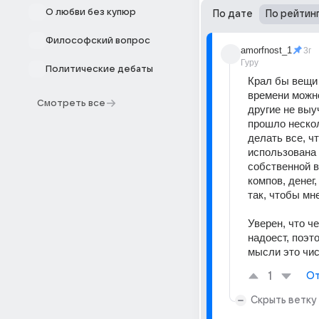
О любви без купюр
По дате
По рейтин
Философский вопрос
amorfnost_1
3г
Гуру
Политические дебаты
Крал бы вещи 
времени можно
Смотреть все
другие не выу
прошло нескол
делать все, ч
использована 
собственной в
компов, денег
так, чтобы мн
Уверен, что ч
надоест, поэт
мысли это чис
1
От
Скрыть ветку