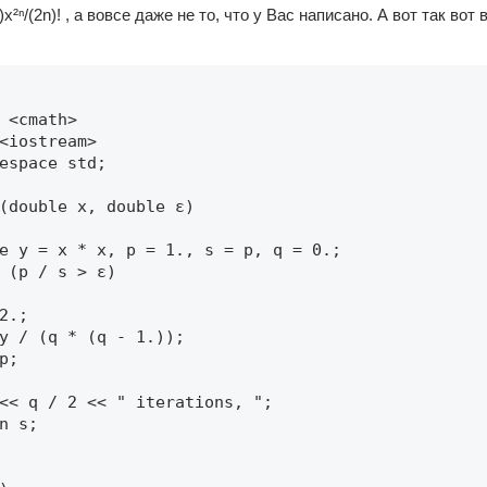
x²ⁿ/(2n)! , а вовсе даже не то, что у Вас написано. А вот так вот в
 <cmath> 

<iostream> 

espace std; 

(double x, double ε) 

e y = x * x, p = 1., s = p, q = 0.; 

 (p / s > ε) 

<< q / 2 << " iterations, "; 

n s; 
