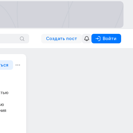
Создать пост
Войти
ться
тью 
ю 
ия 