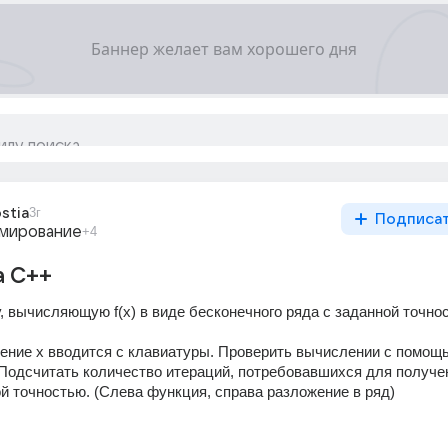
stia
3г
Подписа
мирование
+4
а C++
, вычисляющую f(x) в виде бесконечного ряда с заданной точнос
начение x вводится с клавиатуры. Проверить вычислении с помощь
Подсчитать количество итераций, потребовавшихся для получен
ой точностью. (Слева функция, справа разложение в ряд)