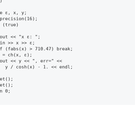
) 

e ε, x, y; 

precision(16); 

 (true) 

  y / cosh(x) - 1. << endl; 

et(); 

et(); 

n 0; 
