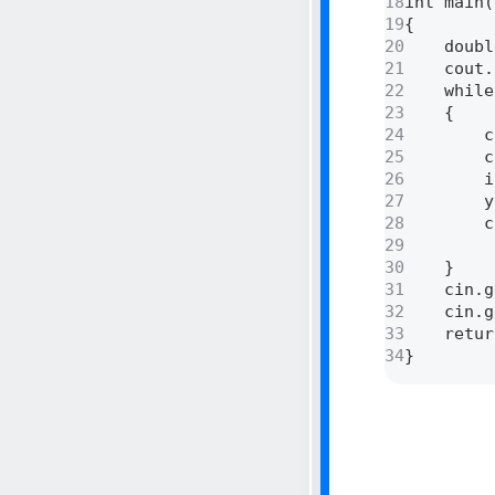
18
int main(
19
{ 

20
    doubl
21
    cout.
22
    while
23
    { 

24
    	cout << "x ε: "; 

25
    	cin >> x >> ε; 

26
    	if (fabs(x) > 710.47) break; 

27
    	y = ch(x, ε); 

28
    	cout << y << ", err=" <<

29
         
30
    } 

31
    cin.g
32
    cin.g
33
    retur
34
} 