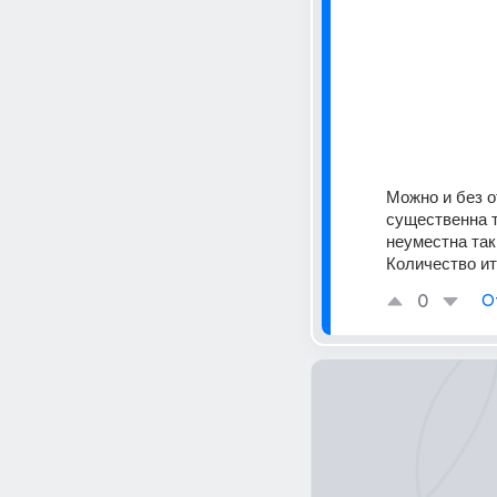
Можно и без о
существенна т
неуместна так
Количество ит
0
О