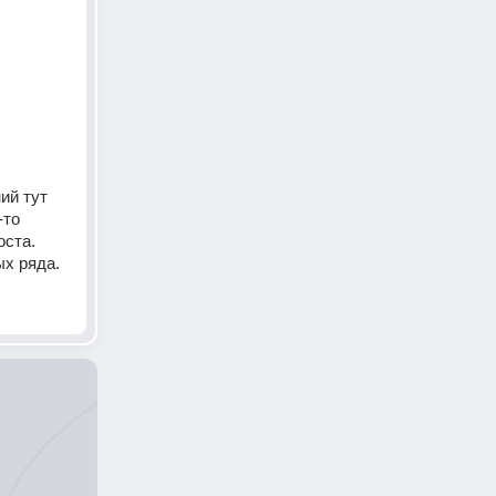
й тут 
то 
ста. 
ых ряда.