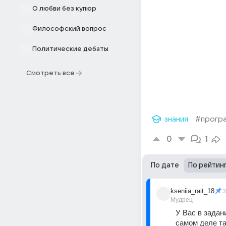
О любви без купюр
Философский вопрос
Политические дебаты
Смотреть все
знания
#прогр
0
1
По дате
По рейтин
kseniia_rait_18
3
Мудрец
У Вас в задан
самом деле та