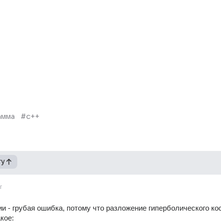
амма
#c++
гу
г
ии - грубая ошибка, потому что разложение гиперболического кос
кое: