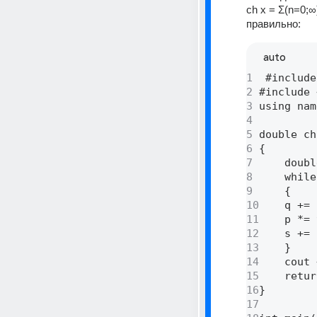
ch x = Σ(n=0;∞)
правильно:
auto
1
 #include
2
#include 
3
using nam
4
5
double ch
6
{ 

7
    doubl
8
    while
9
    { 

10
	q += 2.; 

11
	p *= y / (q * (q - 1.)); 

12
	s += p; 

13
    } 

14
    cout 
15
    retur
16
} 

17