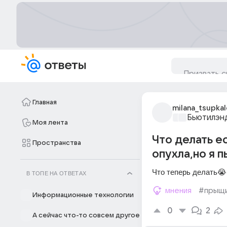
Главная
milana_tsupka
Бьютилэн
Моя лента
Что делать е
Пространства
опухла,но я 
Что теперь делать
В ТОПЕ НА ОТВЕТАХ
мнения
#прыщ
Информационные технологии
0
2
А сейчас что-то совсем другое