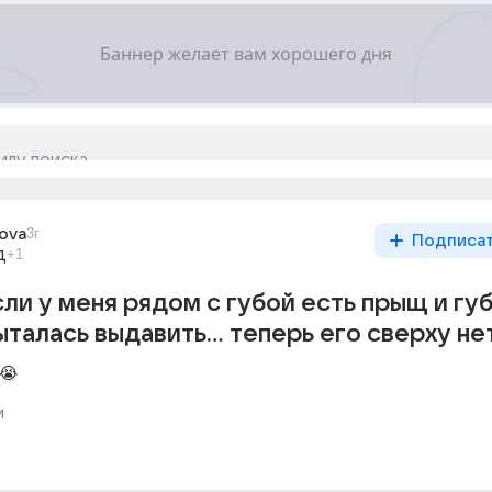
lova
3г
Подписа
д
+1
сли у меня рядом с губой есть прыщ и гу
пыталась выдавить… теперь его сверху не
😭
и