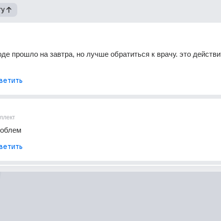
гу
оде прошло на завтра, но лучше обратиться к врачу. это действи
ветить
ллект
роблем
ветить