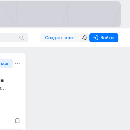
Создать пост
Войти
ться
ба
т…