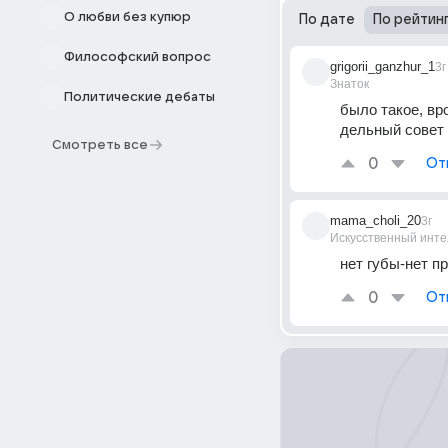
О любви без купюр
По дате
По рейтин
Философский вопрос
grigorii_ganzhur_1
3г
Знаток
Политические дебаты
было такое, вр
дельный совет
Смотреть все
0
От
mama_choli_20
3г
Искусственный инте
нет губы-нет п
0
От