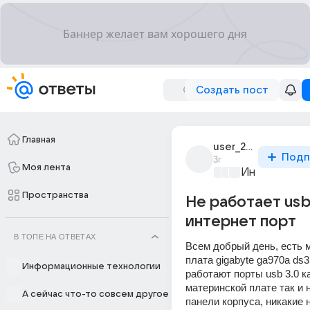
Создать пост
Главная
user_277947504
Подп
3г
Моя лента
Информацио
Пространства
Не работает usb 
интернет порт
В ТОПЕ НА ОТВЕТАХ
Всем добрый день, есть м
плата gigabyte ga970a ds3p
Информационные технологии
работают порты usb 3.0 ка
материнской плате так и н
А сейчас что-то совсем другое
панели корпуса, никакие н