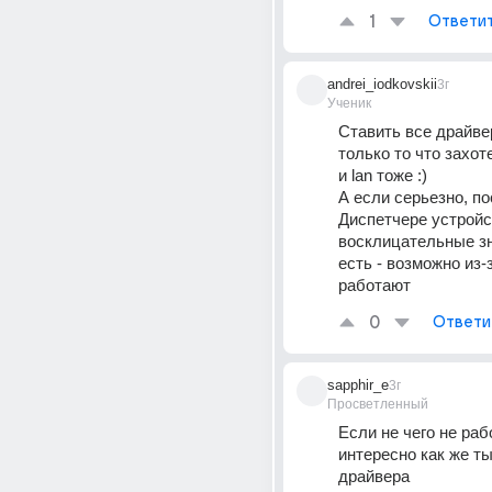
1
Ответи
andrei_iodkovskii
3г
Ученик
Ставить все драйвер
только то что захоте
и lan тоже :)
А если серьезно, по
Диспетчере устройс
восклицательные зна
есть - возможно из-з
работают
0
Ответи
sapphir_e
3г
Просветленный
Если не чего не рабо
интересно как же ты
драйвера