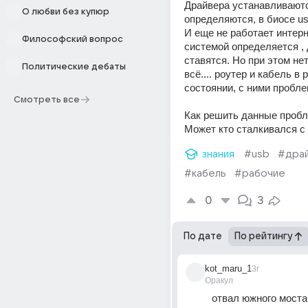
Драйвера устанавливаютс
О любви без купюр
И еще не работает интерне
Философский вопрос
системой определяется , 
ставятся. Но при этом нет
Политические дебаты
всё.... роутер и кабель в 
состоянии, с ними проблем
Смотреть все
Как решить данные пробл
Может кто сталкивался с
знания
#usb
#дра
#кабель
#рабочие
0
3
По дате
По рейтингу
kot_maru_1
3г
Оракул
отвал южного моста