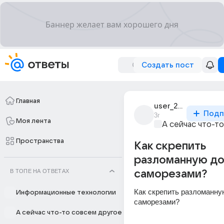
Создать пост
Главная
user_287558730
Подп
3г
Моя лента
А сейчас что-т
Пространства
Как скрепить
разломанную д
В ТОПЕ НА ОТВЕТАХ
саморезами?
Как скрепить разломанную
Информационные технологии
саморезами?
А сейчас что-то совсем другое