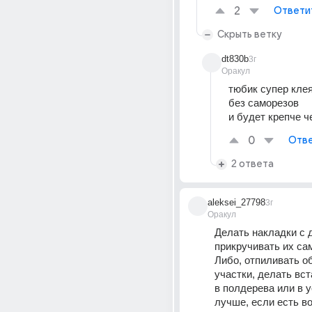
2
Ответи
Скрыть ветку
dt830b
3г
Оракул
тюбик супер клея
без саморезов
и будет крепче ч
0
Отве
2 ответа
aleksei_27798
3г
Оракул
Делать накладки с д
прикручивать их сам
Либо, отпиливать о
участки, делать вст
в полдерева или в у
лучше, если есть во