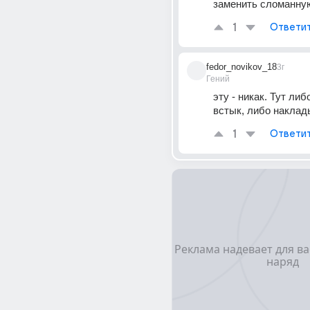
заменить сломанную
1
Ответи
fedor_novikov_18
3г
Гений
эту - никак. Тут либ
встык, либо накла
1
Ответи