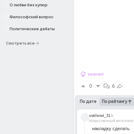
О любви без купюр
Философский вопрос
Политические дебаты
Смотреть все
мнения
0
6
По дате
По рейтингу
sekhmet_31
3г
Искусственный интеллект
накладку сделать