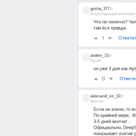
grisha_377
3г
Искусственный интеллект
Что не понятно? Чи
там вся правда.
1
Ответи
anders_33
3г
Гений
он уже 3 дня как Ар
0
Ответи
aleksandr_kir_10
3г
Мастер
Если не взяли, то в
По крайней мере,  
3-5 дней молчат .
Официально, DeepSt
показывает взятие 