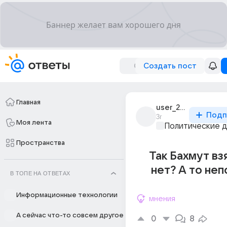
Создать пост
Главная
user_201085433
Подп
3г
Моя лента
Политические 
Пространства
Так Бахмут вз
нет? А то не
В ТОПЕ НА ОТВЕТАХ
Информационные технологии
мнения
А сейчас что-то совсем другое
0
8