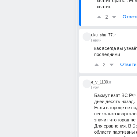
хватит брать... Есл
хватит...
2
Ответ
uku_shu_77
3г
Гений
как всегда вы узнаёт
последними
2
Ответи
e_v_1130
3г
Гуру
Бахмут взят ВС РФ 
дней десять назад. 
Если в городе не по
несколько кварталов
значит что город не 
Для сравнения. В Бр
области партизаны (