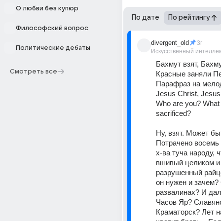
О любви без купюр
По дате
По рейтингу
Философский вопрос
divergent_old
3г
Политические дебаты
Искусственный интелле
Бахмут взят, Бахмут
Смотреть все
Красные заняли Пе
Парафраз на мело
Jesus Christ, Jesus 
Who are you? What 
sacrificed?
Ну, взят. Может бы
Потрачено восемь (!
х-ва туча народу, ч
вшивый целиком и 
разрушенный райце
он нужен и зачем? 
развалинах? И дал
Часов Яр? Славянс
Краматорск? Лет н