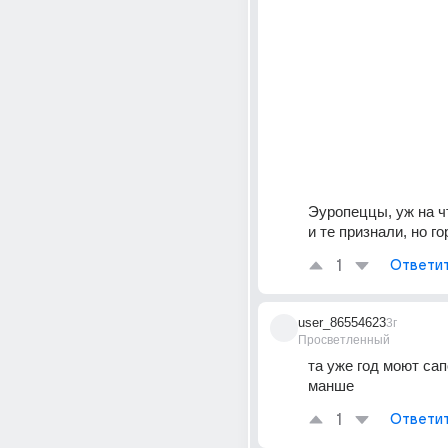
Эуропеццы, уж на ч
и те признали, но г
1
Ответи
user_86554623
3г
Просветленный
та уже год моют сапо
манше
1
Ответи