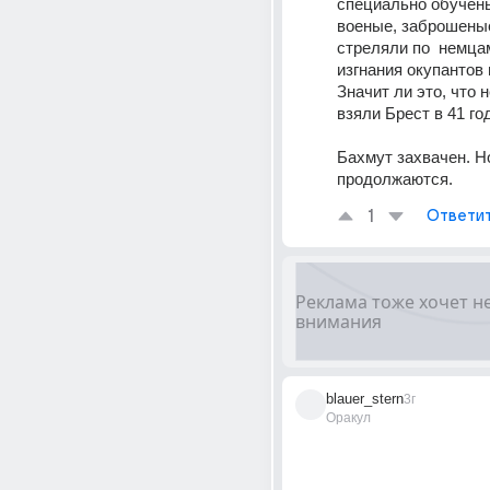
специально обучены
военые, заброшеные
стреляли по  немцам
изгнания окупантов 
Значит ли это, что 
взяли Брест в 41 го
Бахмут захвачен. Н
продолжаются.
1
Ответи
blauer_stern
3г
Оракул