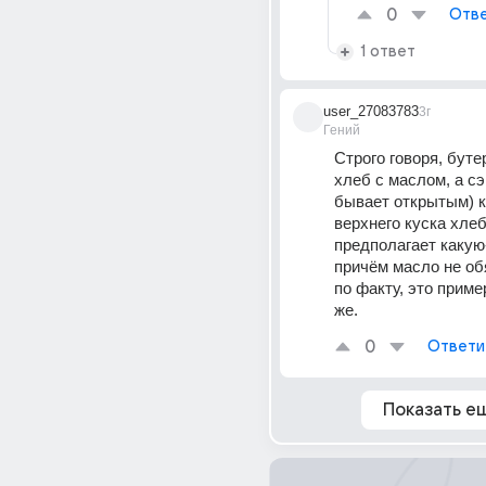
0
Отве
1 ответ
user_27083783
3г
Гений
Строго говоря, буте
хлеб с маслом, а сэ
бывает открытым) к
верхнего куска хлеб
предполагает какую-
причём масло не об
по факту, это пример
же.
0
Ответи
Показать е