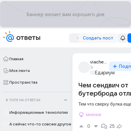
Создать пост
Главная
viacheslav_k_625
Подп
3г
Моя лента
Едариум
Пространства
Чем сендвич от
бутерброда отл
В ТОПЕ НА ОТВЕТАХ
Тем что сверху булка ещ
Информационные технологии
мнения
А сейчас что-то совсем другое
0
25