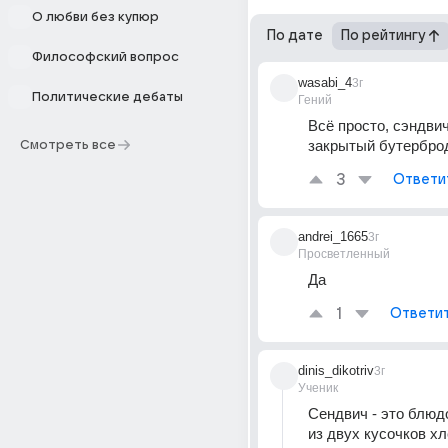
О любви без купюр
По дате
По рейтингу
Философский вопрос
wasabi_4
3г
Политические дебаты
Гений
Всё просто, сэндвич 
закрытый бутербро
Смотреть все
3
Ответи
andrei_1665
3г
Просветленный
Да
1
Ответи
dinis_dikotriv
3г
Ученик
Сендвич - это блюдо
из двух кусочков хл