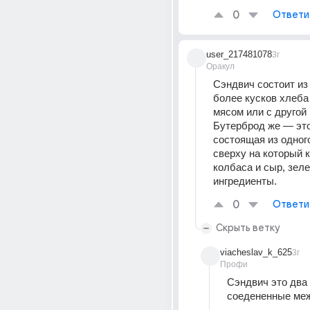
0
Ответи
user_217481078
3г
Оракул
Сэндвич состоит из 
более кусков хлеба 
мясом или с другой 
Бутерброд же — это 
состоящая из одного
сверху на который к
колбаса и сыр, зеле
ингредиенты.
0
Ответи
Скрыть ветку
viacheslav_k_625
3г
Профи
Сэндвич это два 
соедененные меж