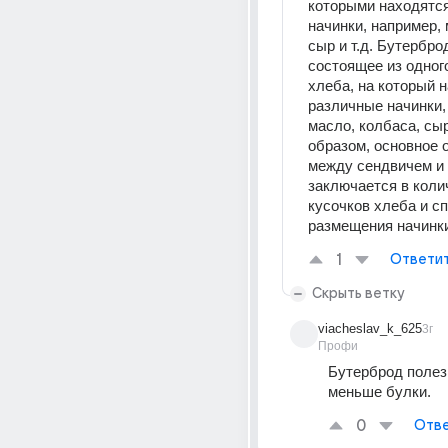
которыми находятся
начинки, например, 
сыр и т.д. Бутерброд
состоящее из одного
хлеба, на который н
различные начинки, 
масло, колбаса, сыр 
образом, основное о
между сендвичем и 
заключается в колич
кусочков хлеба и сп
размещения начинк
1
Ответи
Скрыть ветку
viacheslav_k_625
3г
Профи
Бутерброд полезне
меньше булки.
0
Отве