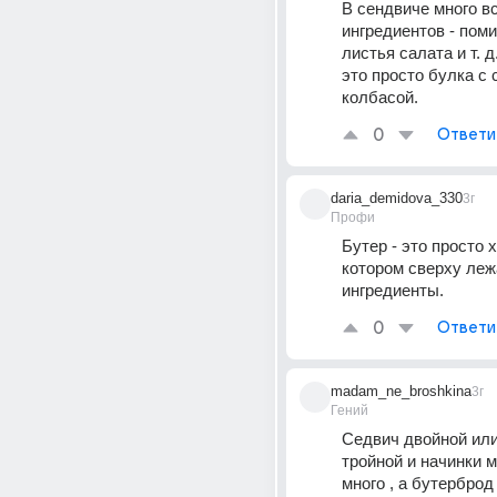
В сендвиче много вс
ингредиентов - поми
листья салата и т. д
это просто булка с 
колбасой.
0
Ответи
daria_demidova_330
3г
Профи
Бутер - это просто х
котором сверху лежа
ингредиенты.
0
Ответи
madam_ne_broshkina
3г
Гений
Седвич двойной или
тройной и начинки м
много , а бутерброд