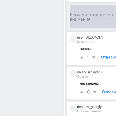
user_301084637
3г
Мыслитель
ничем
1
Ответи
valery_nickiyan
3г
Оракул
названием
0
Ответи
derzaev_georgiy
3г
Просветленный