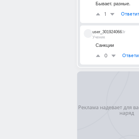
Бывает. разные.
1
Ответи
user_301924066
3г
Ученик
Санкции
0
Ответи