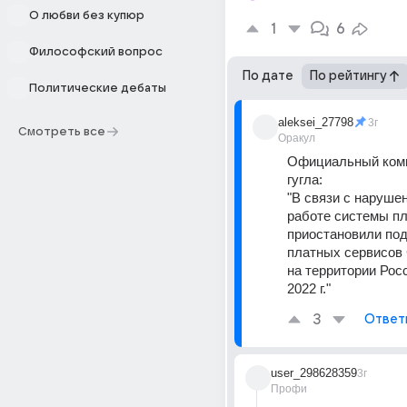
О любви без купюр
1
6
Философский вопрос
По дате
По рейтингу
Политические дебаты
aleksei_27798
3г
Смотреть все
Оракул
Официальный комм
гугла:
"В связи с нарушен
работе системы пл
приостановили под
платных сервисов G
на территории Росс
2022 г."
3
Ответ
user_298628359
3г
Профи