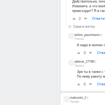
Действительно, поч
Извините, а что воо
происходит? Я в та
2
Ответи
Скрыть ветку
dzhon_pasizhiurov
3г
Ученик
А надо в окопах 
0
Отве
aleksei_27798
3г
Оракул
Зря ты в танке с
По нему ракету м
0
Отве
malovskii_1
3г
Профи