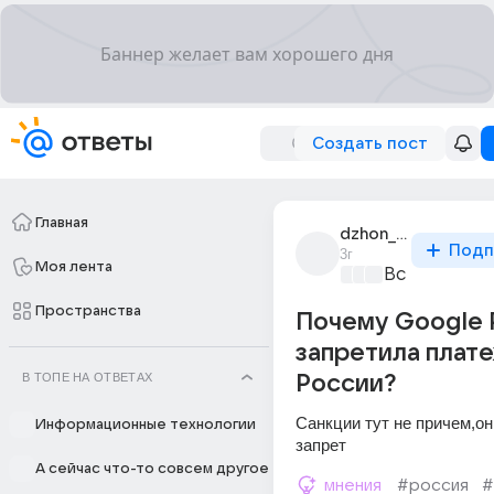
Создать пост
Главная
dzhon_pasizhiurov
Подп
3г
Моя лента
Все про биз
Пространства
Почему Google 
запретила плате
В ТОПЕ НА ОТВЕТАХ
России?
Санкции тут не причем,он
Информационные технологии
запрет
А сейчас что-то совсем другое
мнения
#россия
#