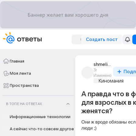
Создать пост
Главная
shmelik_2
3г
Подп
Моя лента
Изменено
Киномания
Пространства
А правда что в 
для взрослых в 
В ТОПЕ НА ОТВЕТАХ
женятся?
Информационные технологии
Они ж вроде обязаны есл
люди ;)
А сейчас что-то совсем другое