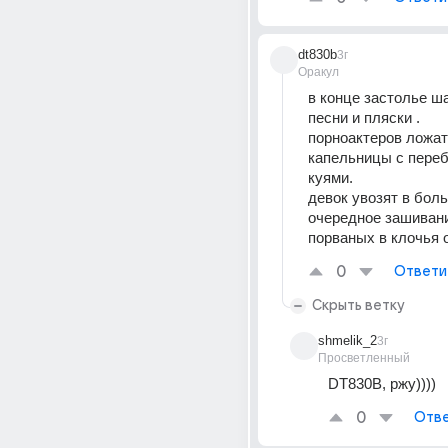
dt830b
3г
Оракул
в конце застолье ш
песни и пляски .
порноактеров ложат 
капельницы с переб
куями.
девок увозят в боль
очередное зашивани
порваных в клочья 
0
Ответи
Скрыть ветку
shmelik_2
3г
Просветленный
DT830B, ржу))))
0
Отве