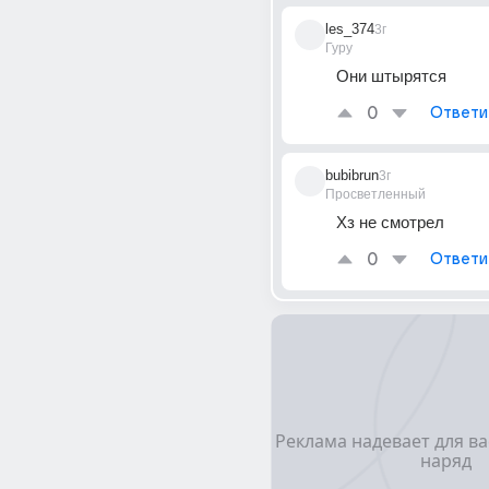
les_374
3г
Гуру
Они штырятся
0
Ответи
bubibrun
3г
Просветленный
Хз не смотрел
0
Ответи