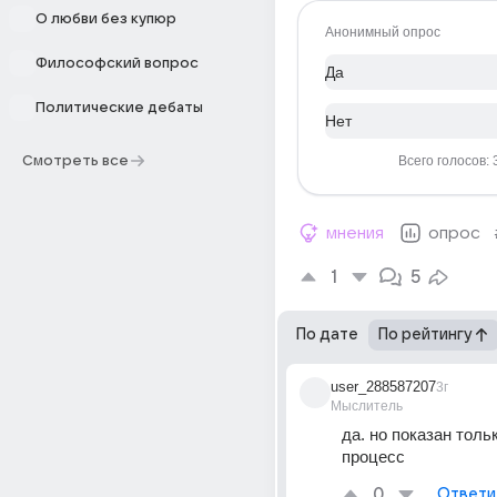
О любви без купюр
Анонимный опрос
Философский вопрос
Да
Политические дебаты
Нет
Смотреть все
Всего голосов: 
мнения
опрос
1
5
По дате
По рейтингу
user_288587207
3г
Мыслитель
да. но показан тольк
процесс
0
Ответи