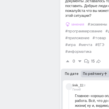
документы ,оставалось то
поставить. Добрые люди 
пожалуйста что вы можете
этой ситуации?
мнения
#экзамены
#программирование
#
#приложение
#товар
#игра
#мечта
#ЕГЭ
#информатика
0
15
По дате
По рейтингу
linik_11
3г
Гений
Главное--хорошо оп
работа. Всё, что до 
жизни( ну и, видимо,