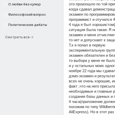
это произошло по той при
О любви без купюр
когда сдавал демонстрац
экзамен по программирова
Философский вопрос
программист и отучился 4 
4 года я был хорошистом)
Политические дебаты
ситуация была такая: Я н
экзамен и меня отчисляют
Смотреть все
то нет и допускают к защи
Т.к я попал в первую 
экспериментальную группу
экзамен обязателен и без 
то выбора у меня не было
и у остальных моих одног
ноябре 22 года мы сдавал
дэмо-экзамен и результат
всех не очень хорошие, ин
факт ,что на него присыла
необходимые и главные р
создания базы данных и п
4 часа(приложение должн
похожим по типу Wildberrie
AliExpress). Но в этот раз