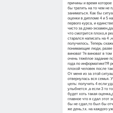
причины и время которое 
бы тратить на то чем не 
заниматься. Как бы ситуац
оценки в дипломе 4 и 5 на
первого курса, и единстве
чисто за дэмо-экзамен,да 
что смотрится плохо,я ре
старался написать на 4 ,но
получилось. Теперь скажи
понимающие люди, разве я
виноват ?я виноват в том 
очень тяжёлое задание по
года по информатике?Я ре
плохой человек после так
От меня из за этой ситуац
отвернулась вся семья. У
цель: получить 4 если уда
улыбнется ,а если 3 то тог
будет хоть такая оценка,
главное что я сдал этот э
бы не сдал,то был бы отч
же день,т.к. на каждого у