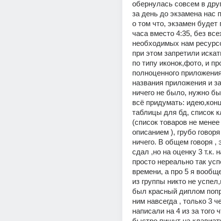
обернулась совсем в друг
за день до экзамена нас 
о том что, экзамен будет 
часа вместо 4:35, без всех
необходимых нам ресурсов
при этом запретили искат
по типу иконок,фото, и пр
полноценного приложения
названия приложения и за
ничего не было, нужно бы
всё придумать: идею,конц
таблицы для бд, список к
(список товаров не менее
описанием ), грубо говоря
ничего. В общем говоря , 
сдал ,но на оценку 3 т.к. н
просто нереально так успе
времени, а про 5 я вообще
из группы никто не успел,и
был красный диплом попр
ним навсегда , только 3 ч
написали на 4 из за того ч
быстро пишут на клавиат