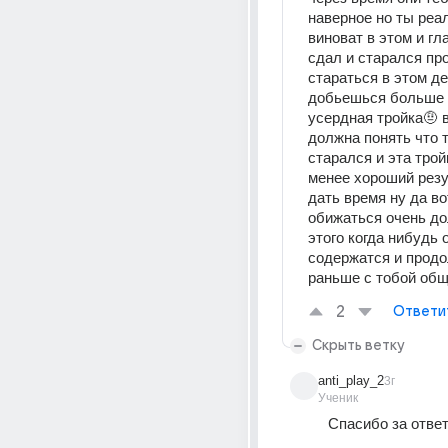
наверное но ты реал
виноват в этом и гла
сдал и старался пр
стараться в этом де
добьешься больше ч
усердная тройка🤨 
должна понять что т
старался и эта трой
менее хороший резу
дать время ну да вот
обижаться очень дол
этого когда нибудь о
содержатся и продо
раньше с тобой об
2
Ответи
Скрыть ветку
anti_play_2
3г
Ученик
Спасибо за отве