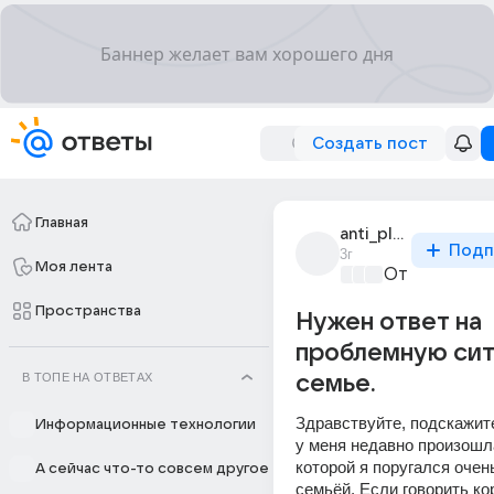
Создать пост
Главная
anti_play_2
Подп
3г
Моя лента
От колыбели
Пространства
Нужен ответ на
проблемную сит
В ТОПЕ НА ОТВЕТАХ
семье.
Здравствуйте, подскажите
Информационные технологии
у меня недавно произошла
которой я поругался очень
А сейчас что-то совсем другое
семьёй. Если говорить кор