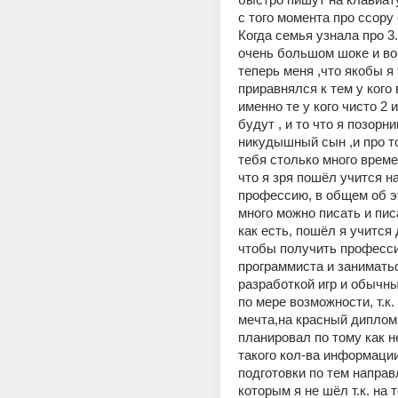
с того момента про ссору 
Когда семья узнала про 3..
очень большом шоке и во 
теперь меня ,что якобы я 
приравнялся к тем у кого 
именно те у кого чисто 2 и
будут , и то что я позорник
никудышный сын ,и про то
тебя столько много време
что я зря пошёл учится на
профессию, в общем об э
много можно писать и писа
как есть, пошёл я учится д
чтобы получить професси
программиста и заниматьс
разработкой игр и обычны
по мере возможности, т.к.
мечта,на красный диплом 
планировал по тому как н
такого кол-ва информации 
подготовки по тем направ
которым я не шёл т.к. на т