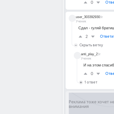
0
Отве
user_303392930
3г
Ученик
Сдал - гуляй брати
2
Ответи
Скрыть ветку
anti_play_2
3г
Ученик
И на этом спаси
0
Отве
1 ответ