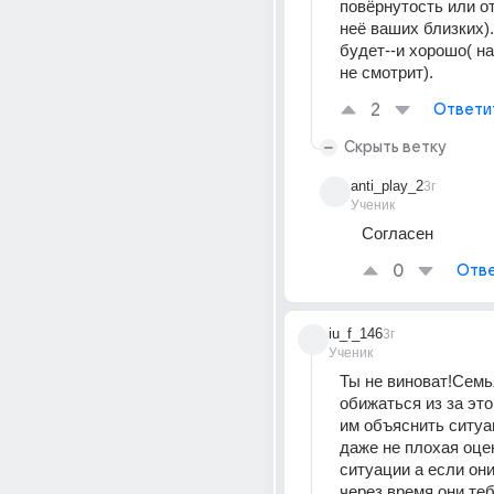
повёрнутость или от
неё ваших близких).
будет--и хорошо( на
не смотрит).
2
Ответи
Скрыть ветку
anti_play_2
3г
Ученик
Согласен
0
Отве
iu_f_146
3г
Ученик
Ты не виноват!Семь
обижаться из за это
им объяснить ситуац
даже не плохая оцен
ситуации а если они
через время они теб