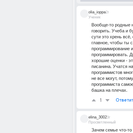
olia_ioppa
2г
Ученик
Вообще-то родные н
говорить. Учеба и б
сути это хрень всё, 
главное, чтобы ты с
программирование и 
программировать. Д
хорошие оценки - эт
писанина. Учатся на
программистов много
не все могут, потому
программиста самое 
башка на плечах.
1
Ответи
elina_3002
3г
Просветленный
Зачем семье что-то 