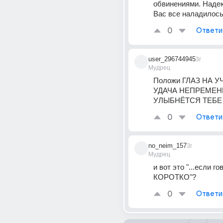
обвинениями. Надею
Вас все наладилос
0
Ответи
user_296744945
3г
Мудрец
Положи ГЛАЗ НА УЧ
УДАЧА НЕПРЕМЕН
УЛЫБНЁТСЯ ТЕБЕ
0
Ответи
no_neim_157
3г
Мудрец
и вот это "...если го
КОРОТКО"?
0
Ответи