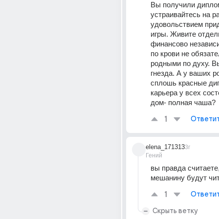
Вы получили диплом
устраивайтесь на ра
удовольствием при
игры. Живите отдель
финансово независи
по крови не обязате
родными по духу. Вы
гнезда. А у ваших р
сплошь красные ди
карьера у всех сост
дом- полная чаша?
1
Ответи
elena_171313
3г
Гений
вы правда считаете, 
мешанину будут чит
1
Ответи
Скрыть ветку