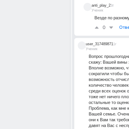
anti_play_2
3г
Ученик
Везде по разном
0
Отве
user_317489871
1г
Ученик
Вопрос прошлогодний
скажу: Вашей вины з
Вполне возможно, ч
сократили чтобы бы
возможность отчисл
количество человек.
среди всех оценок о
тоже нет ничего плох
остальные то оценки 
Проблема, как мне к
Вашей семье. Очень
они к Вам так требо
давят на Вас с нес