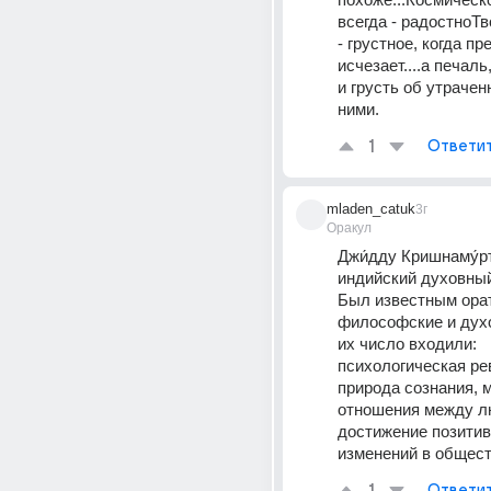
всегда - радостноТво
- грустное, когда пр
исчезает....а печаль
и грусть об утрачен
ними.
1
Ответи
mladen_catuk
3г
Оракул
Джи́дду Кришнаму́р
индийский духовный
Был известным орат
философские и духо
их число входили: 
психологическая ре
природа сознания, м
отношения между л
достижение позитив
изменений в общест
Ответи