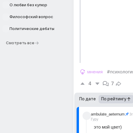
О любви без купюр
Философский вопрос
Политические дебаты
Смотреть все
мнения
#психологи
4
7
По дате
По рейтингу
ambulate_aeternum
3г
Гуру
это мой цвет)