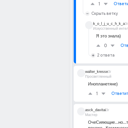
1
Ответ
Скрыть ветку
k_o_l_j_u_c_h_k_a
3г
Искусственный инте
Я это знала)
0
Отв
2 ответа
walter_kresse
3г
Просветленный
Инопланетяне)
1
Ответи
asck_davitai
3г
Мастер
ОчеСияющие...но...т
похоже...Космическо