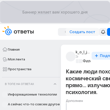
Создать пост
Главная
k_o_l_j_u_c_h_k_a
Подп
3г
Моя лента
Философский 
Пространства
Какие люди пох
космический св
В ТОПЕ НА ОТВЕТАХ
прямо... излучаю
психология.
Информационные технологии
Дополнен
А сейчас что-то совсем другое