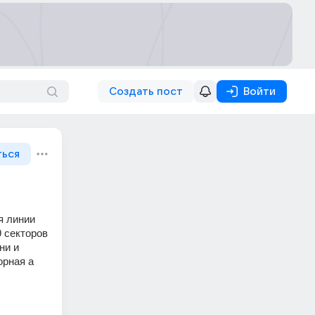
Создать пост
Войти
ться
 линии 
 секторов 
и и 
рная а 