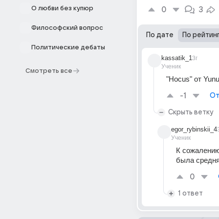
О любви без купюр
0
3
Философский вопрос
По дате
По рейтин
Политические дебаты
kassatik_1
3г
Ученик
Смотреть все
"Hocus" от Yunu
-1
От
Скрыть ветку
egor_rybinskii_4
Ученик
К сожалению 
была средня
0
1 ответ