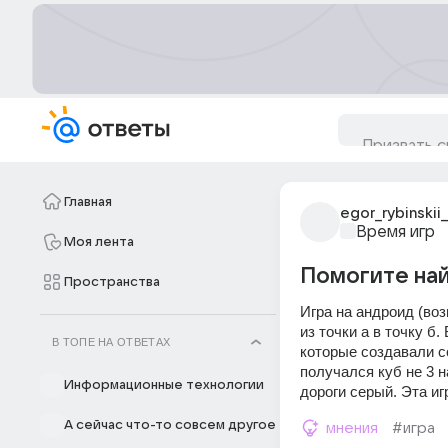
Главная
egor_rybinskii
Время игр
Моя лента
Помогите най
Пространства
Игра на андроид (воз
из точки а в точку б
В ТОПЕ НА ОТВЕТАХ
которые создавали со
получался куб не 3 на
Информационные технологии
дороги серый. Эта и
А сейчас что-то совсем другое
мнения
#игра