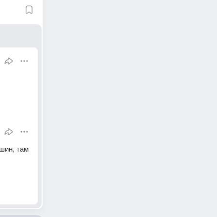
шин, там 
.