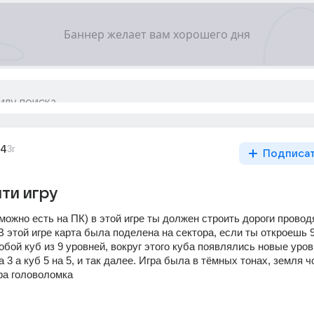
_4
3г
Подписа
ти игру
можно есть на ПК) в этой игре ты должен строить дороги проводя
. В этой игре карта была поделена на сектора, если ты откроешь 9
бой куб из 9 уровней, вокруг этого куба появлялись новые уровн
 3 а куб 5 на 5, и так далее. Игра была в тёмных тонах, земля чо
гра головоломка