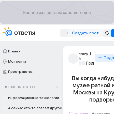
Создать пост
Главная
crazy_1932
Подп
3г
Моя лента
Политические
Пространства
Вы когда нибуд
музее ратной 
В ТОПЕ НА ОТВЕТАХ
Москвы на Кр
Информационные технологии
подворь
А сейчас что-то совсем другое