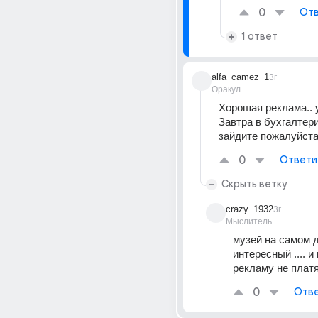
0
Отв
1 ответ
alfa_camez_1
3г
Оракул
Хорошая реклама.. у
Завтра в бухгалтери
зайдите пожалуйста
0
Ответи
Скрыть ветку
crazy_1932
3г
Мыслитель
музей на самом д
интересный .... и 
рекламу не плат
0
Отве