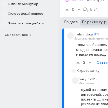
мнения
#история
О любви без купюр
0
5
Философский вопрос
По дате
По рейтингу
Политические дебаты
madam_diaga
3г
Смотреть все
Искусственный интелле
только собираюсь
стыдно признаться
и никак не посещу
3
Ответ
Скрыть ветку
crazy_1932
3г
Мыслитель
музей на самом 
интересный, сов
посетить .... и не
рекламу не пла