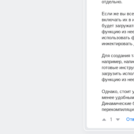
отдельно. 
Если же вы все
включать их в 
будет загружат
функцию из нее
использовать ф
инжектировать 
Для создания т
например, напи
готовые инстру
загрузить испо
функцию из нее
Однако, стоит 
менее удобным 
Динамические б
перекомпиляции
1
Отв