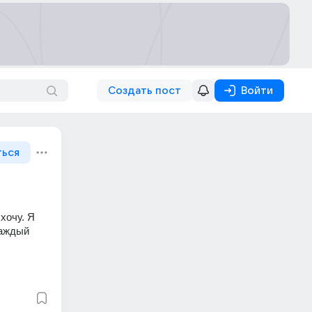
Создать пост
Войти
ться
хочу. Я 
аждый 