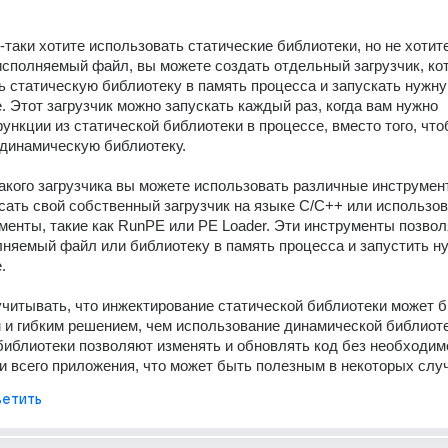
-таки хотите использовать статические библиотеки, но не хотите
исполняемый файл, вы можете создать отдельный загрузчик, кот
ь статическую библиотеку в память процесса и запускать нужну
. Этот загрузчик можно запускать каждый раз, когда вам нужно 
ункции из статической библиотеки в процессе, вместо того, что
динамическую библиотеку. 
акого загрузчика вы можете использовать различные инструмент
сать свой собственный загрузчик на языке C/C++ или использов
менты, такие как RunPE или PE Loader. Эти инструменты позвол
лняемый файл или библиотеку в память процесса и запустить н
. 
учитывать, что инжектирование статической библиотеки может б
и гибким решением, чем использование динамической библиотек
иблиотеки позволяют изменять и обновлять код без необходимо
 всего приложения, что может быть полезным в некоторых слу
етить