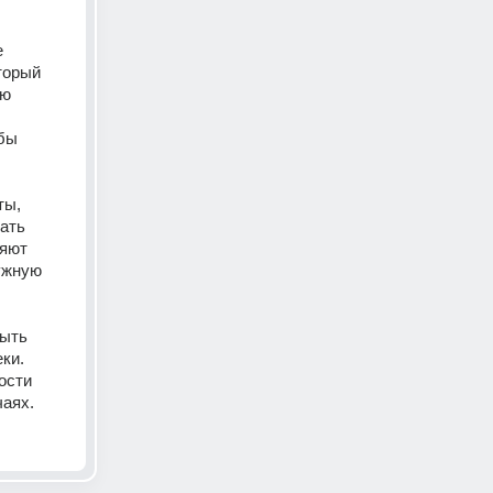
 
орый 
ю 
бы 
ы, 
ать 
яют 
ужную 
ыть 
и. 
сти 
чаях.