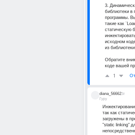
3. Динамическ
библиотеки в 
программы. Вы
такие как `Loa
статическую б
инжектировать
исходном коде
из библиотеки.
Обратите вним
коде вашей пр
1
От
diana_56662
3г
Гуру
Инжектирование
так как статич
загружены в пр
"static linking
непосредственн