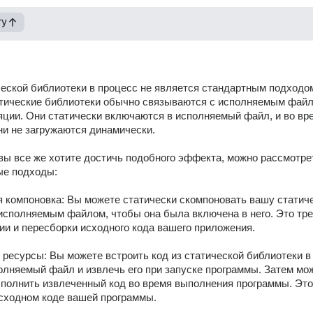
гу
еской библиотеки в процесс не является стандартным подходом
атические библиотеки обычно связываются с исполняемым файл
ции. Они статически включаются в исполняемый файл, и во вре
и не загружаются динамически. 
вы все же хотите достичь подобного эффекта, можно рассмотрет
ые подходы: 
я компоновка: Вы можете статически скомпоновать вашу статиче
исполняемым файлом, чтобы она была включена в него. Это тре
и и пересборки исходного кода вашего приложения. 
 ресурсы: Вы можете встроить код из статической библиотеки в 
олняемый файл и извлечь его при запуске программы. Затем мож
ыполнить извлеченный код во время выполнения программы. Это 
сходном коде вашей программы. 