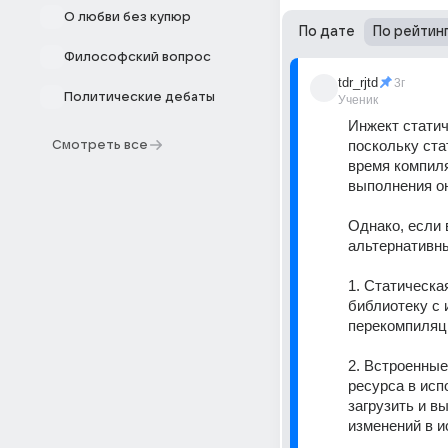
О любви без купюр
По дате
По рейтин
Философский вопрос
tdr_rjtd
3г
Политические дебаты
Ученик
Инжект статич
поскольку ст
Смотреть все
время компиля
выполнения он
Однако, если 
альтернативн
1. Статическа
библиотеку с 
перекомпиляци
2. Встроенные
ресурса в исп
загрузить и в
изменений в и