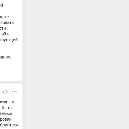
й 
тек, 
ьзовать 
ти 
ий в 
 функций 
дном 
можным, 
 быть 
аемый 
рован 
блиотеку 