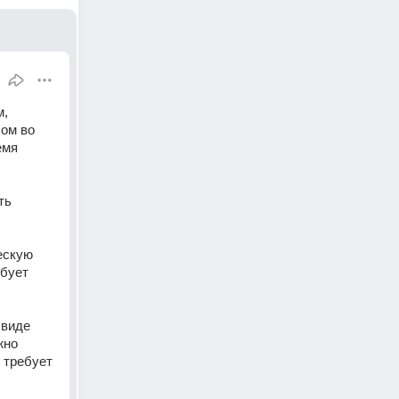
, 
ом во 
мя 
ь 
скую 
бует 
виде 
но 
требует 