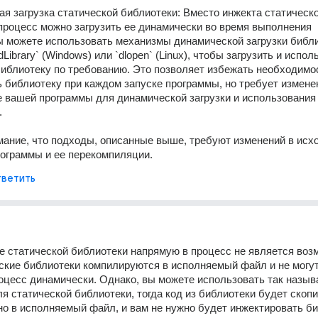
ая загрузка статической библиотеки: Вместо инжекта статическо
процесс можно загрузить ее динамически во время выполнения 
 можете использовать механизмы динамической загрузки библио
dLibrary` (Windows) или `dlopen` (Linux), чтобы загрузить и испол
иблиотеку по требованию. Это позволяет избежать необходимос
 библиотеку при каждом запуске программы, но требует изменен
 вашей программы для динамической загрузки и использования
 
ание, что подходы, описанные выше, требуют изменений в исхо
ограммы и ее перекомпиляции.
ветить
 статической библиотеки напрямую в процесс не является воз
еские библиотеки компилируются в исполняемый файл и не могут
оцесс динамически. Однако, вы можете использовать так назыв
" для статической библиотеки, тогда код из библиотеки будет скопи
о в исполняемый файл, и вам не нужно будет инжектировать би