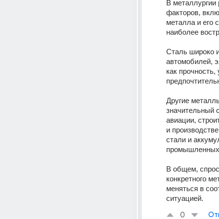
В металлургии 
факторов, вкл
металла и его 
наиболее востр
Сталь широко и
автомобилей, э
как прочность,
предпочтитель
Другие металлы
значительный с
авиации, строи
и производстве
стали и аккуму
промышленных 
В общем, спрос
конкретного ме
меняться в соо
ситуацией.
0
От