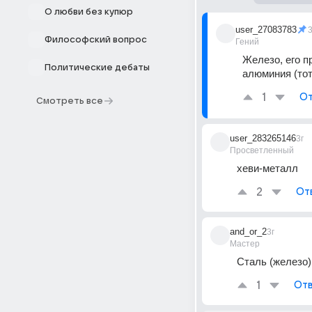
О любви без купюр
user_27083783
3
Философский вопрос
Гений
Железо, его п
Политические дебаты
алюминия (тот 
1
От
Смотреть все
user_283265146
3г
Просветленный
хеви-металл
2
От
and_or_2
3г
Мастер
Сталь (железо)
1
Отв