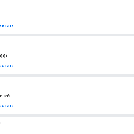
ветить
))))
ветить
иний
ветить
г