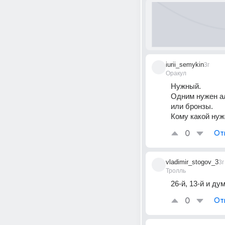
iurii_semykin
3г
Оракул
Нужный.
Одним нужен ал
или бронзы.
Кому какой нуж
0
От
vladimir_stogov_3
3г
Тролль
26-й, 13-й и ду
0
От