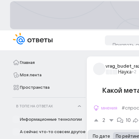
Главная
vrag_budet_ra
Наука
+2
Моя лента
Пространства
Какой мет
В ТОПЕ НА ОТВЕТАХ
мнения
#спро
Информационные технологии
2
10
А сейчас что-то совсем другое
По дате
По рейтин