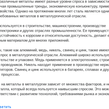
различные металлы имеют разные уровни спроса в зависимости 
ючая промышленные тренды, экономическую конъюнктуру, приме
свойства. Однако на протяжении многих лет сталь является одним
ебованных металлов в металлургической отрасли. 
спользуется в строительстве, машиностроении, производстве 
лектроники и других отраслях промышленности. Ее преимуществ
 устойчивость к коррозии и относительная доступность, делают е
ным материалом для многих приложений. 
, такие как алюминий, медь, никель, свинец и цинк, также имеют
прос в металлургической отрасли. Алюминий широко использует
тельстве и упаковке. Медь применяется в электротехнике, строи
 проводников. Никель находит применение в производстве нерж
ляторов. Свинец и цинк используются в батареях, сплавах и друг
процессах. 
 на металлы в металлургии зависит от множества факторов, и не
талла, который всегда пользуется наивысшим спросом. Это може
тветствии с развитием технологий, требованиями рынка и эконом
ветить