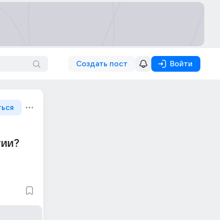
Создать пост
Войти
ться
гии?