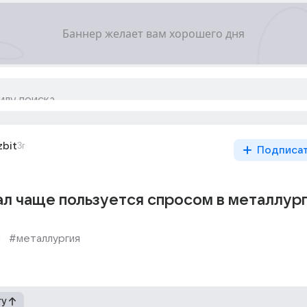
zbit
3г
Подписа
ал чаще пользуется спросом в металлур
с
#металлургия
гу