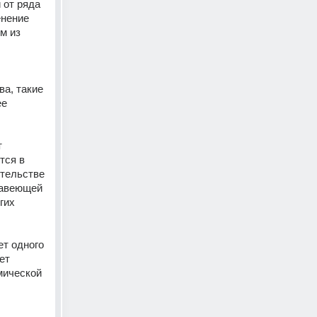
от ряда 
нение 
 из 
а, такие 
е 
 
ся в 
тельстве 
авеющей 
их 
т одного 
т 
ической 