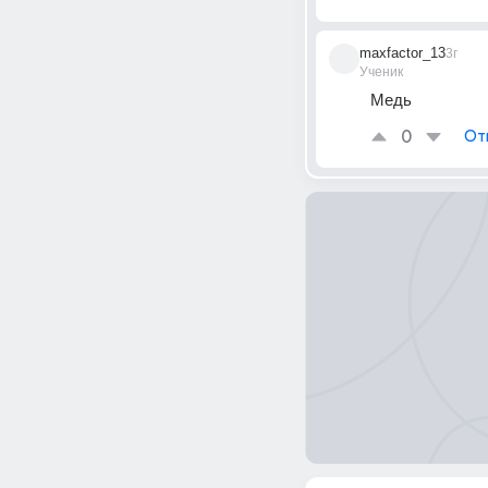
maxfactor_13
3г
Ученик
Медь
0
От