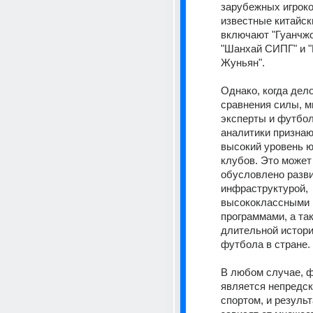
зарубежных игроко
известные китайск
включают "Гуанчжо
"Шанхай СИПГ" и "
Жуньян". 
Однако, когда дело
сравнения силы, мн
эксперты и футбол
аналитики признаю
высокий уровень ю
клубов. Это может
обусловлено разви
инфраструктурой, 
высококлассными 
программами, а так
длительной истори
футбола в стране. 
В любом случае, ф
является непредск
спортом, и результ