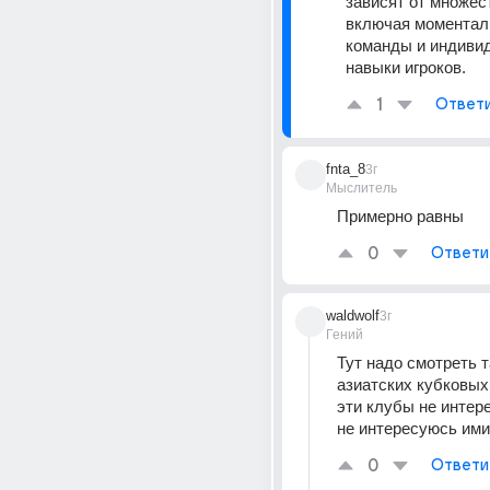
зависят от множест
включая моментал
команды и индиви
навыки игроков.
1
Ответ
fnta_8
3г
Мыслитель
Примерно равны
0
Ответи
waldwolf
3г
Гений
Тут надо смотреть т
азиатских кубковых 
эти клубы не интер
не интересуюсь ими
0
Ответи