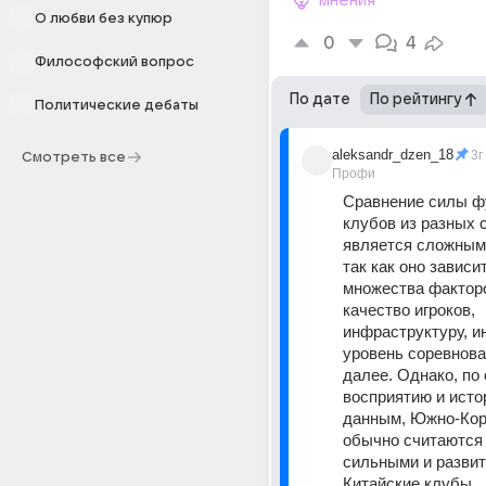
мнения
О любви без купюр
0
4
Философский вопрос
По дате
По рейтингу
Политические дебаты
aleksandr_dzen_18
3г
Смотреть все
Профи
Сравнение силы ф
клубов из разных с
является сложным 
так как оно зависит
множества факторо
качество игроков, 
инфраструктуру, ин
уровень соревнован
далее. Однако, по
восприятию и исто
данным, Южно-Кор
обычно считаются 
сильными и развит
Китайские клубы. 