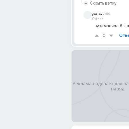
Скрыть ветку
gaslav
5мес
Ученик
ну и молчал бы в
0
Отве