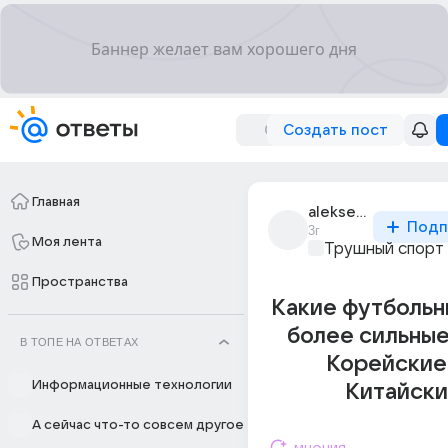
Создать пост
Главная
aleksei_naumov_23
Подп
3г
Моя лента
Трушный спорт
Пространства
Какие футбольн
более сильны
В ТОПЕ НА ОТВЕТАХ
Корейские
Информационные технологии
Китайски
А сейчас что-то совсем другое