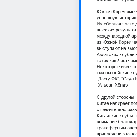
Южная Корея имеет
успешную историю 
Их сборная часто д
высоких результато
международной аре
из Южной Кореи ча
выступают на высо
Азиатских клубных
таких как Лига чем
Некоторые известн
южнокорейские кл
"Даегу ФК", "Сеул 
"Ульсан Хёндэ". 
С другой стороны, 
Китае набирает поп
стремительно разв
Китайские клубы п
внимание благодар
трансферным опер
привлечению извес