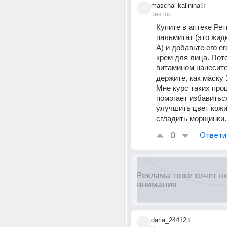
mascha_kalinina
3г
Знаток
Купите в аптеке Рет
пальмитат (это жидк
А) и добавьте его ег
крем для лица. Пото
витамином нанесите 
держите, как маску 1
Мне курс таких проц
помогает избавиться
улучшить цвет кожи 
сгладить морщинки.
0
Ответи
daria_24412
3г