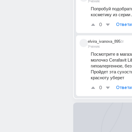
Ученик
Попробуй подобрать
косметику из серии
0
Ответи
elvira_ivanova_895
3г
Ученик
Посмотрите в магаз
молочко Cerafavit Li
гипоалергенное, без
Пройдет эта сухость
красноту уберет
0
Ответи