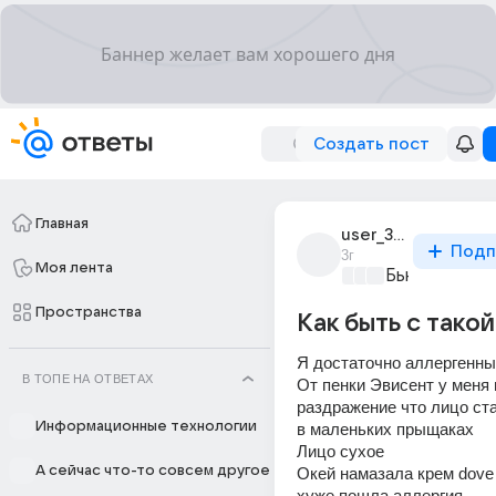
Создать пост
Главная
user_305092467
Подп
3г
Моя лента
Бьютилэнд
+3
Пространства
Как быть с тако
Я достаточно аллергенны
В ТОПЕ НА ОТВЕТАХ
От пенки Эвисент у меня 
раздражение что лицо ста
Информационные технологии
в маленьких прыщаках
Лицо сухое 
А сейчас что-то совсем другое
Окей намазала крем dove 
хуже пошла аллергия 