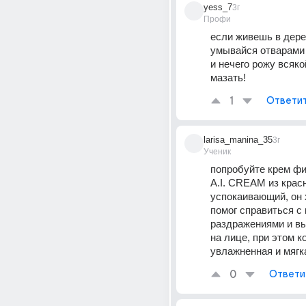
yess_7
3г
Профи
если живешь в дерев
умывайся отварами т
и нечего рожу всяко
мазать!
1
Ответи
larisa_manina_35
3г
Ученик
попробуйте крем фи
A.I. CREAM из красн
успокаивающий, он 
помог справиться с 
раздражениями и в
на лице, при этом к
увлажненная и мягк
0
Ответи