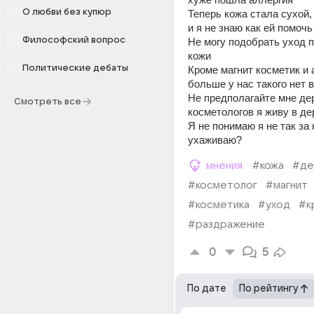
О любви без купюр
Теперь кожа стала сухой,
и я не знаю как ей помочь
Философский вопрос
Не могу подобрать уход п
кожи
Политические дебаты
Кроме магнит косметик и а
больше у нас такого нет 
Не предполагайте мне дер
Смотреть все
косметологов я живу в де
Я не понимаю я не так за 
ухаживаю?
мнения
#кожа
#де
#косметолог
#магнит
#косметика
#уход
#к
#раздражение
0
5
По дате
По рейтингу