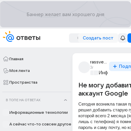
Создать пост
Главная
rassvet_akatsuki_1
Подп
3г
Моя лента
Информационн
Пространства
Не могу добави
аккаунт Google
В ТОПЕ НА ОТВЕТАХ
Сегодня возникла такая п
решил добавить старую гу
Информационные технологии
которой всего 2 месяца (я
лишь с телефона) я помн
А сейчас что-то совсем другое
пароль и саму почту, но ко