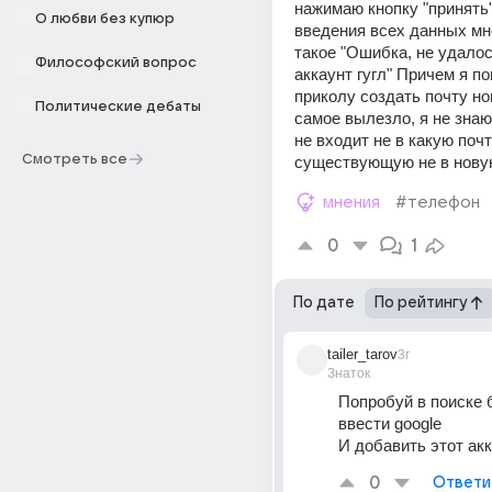
нажимаю кнопку "принять"
О любви без купюр
введения всех данных мн
такое "Ошибка, не удалос
Философский вопрос
аккаунт гугл" Причем я по
приколу создать почту нов
Политические дебаты
самое вылезло, я не знаю 
не входит не в какую почту
Смотреть все
существующую не в нову
мнения
#телефон
0
1
По дате
По рейтингу
tailer_tarov
3г
Знаток
Попробуй в поиске 
ввести google 
И добавить этот ак
0
Ответи