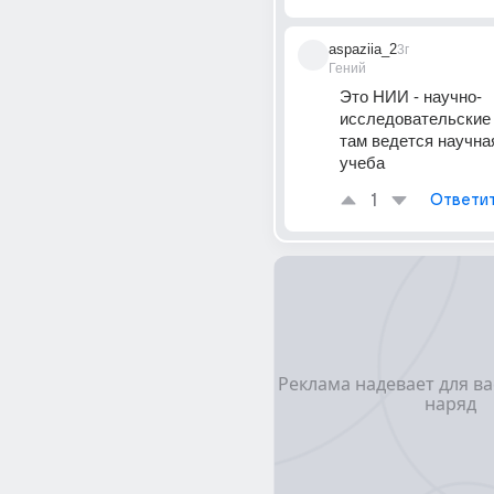
aspaziia_2
3г
Гений
Это НИИ - научно-
исследовательские 
там ведется научная
учеба
1
Ответи