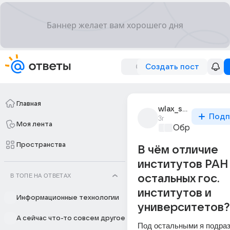
Создать пост
Главная
wlax_steam
Подп
3г
Моя лента
Образователь
Пространства
В чём отличие
институтов РАН
В ТОПЕ НА ОТВЕТАХ
остальных гос.
институтов и
Информационные технологии
университетов?
А сейчас что-то совсем другое
Под остальными я подраз