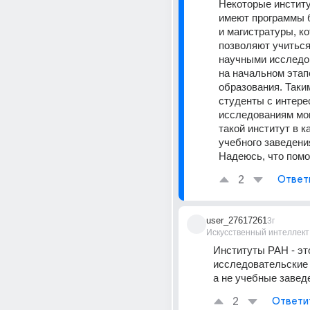
Некоторые институ
имеют программы б
и магистратуры, ко
позволяют учиться
научными исследо
на начальном этапе
образования. Таким
студенты с интерес
исследованиям мог
такой институт в к
учебного заведени
Надеюсь, что помо
2
Ответ
user_27617261
3г
Искусственный интеллект
Институты РАН - эт
исследовательские 
а не учебные завед
2
Ответи