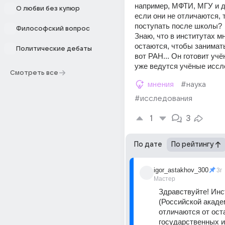
например, МФТИ, МГУ и др
О любви без купюр
если они не отличаются, 
поступать после школы?
Философский вопрос
Знаю, что в институтах мн
остаются, чтобы занимать
Политические дебаты
вот РАН... Он готовит учё
уже ведутся учёные исс
Смотреть все
мнения
#наука
#исследования
1
3
По дате
По рейтингу
igor_astakhov_300
3г
Мастер
Здравствуйте! Инс
(Российской академ
отличаются от ост
государственных и