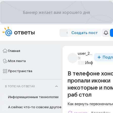
Создать пост
Главная
user_297389297
Подп
3г
Моя лента
Информационн
Пространства
В телефоне хоно
пропали иконки
В ТОПЕ НА ОТВЕТАХ
некоторые и по
раб стол
Информационные технологии
Как вернуть первоначаль
А сейчас что-то совсем другое