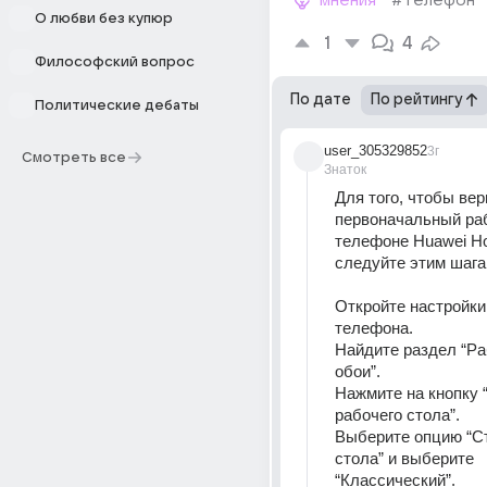
мнения
#телефон
О любви без купюр
1
4
Философский вопрос
По дате
По рейтингу
Политические дебаты
user_305329852
3г
Смотреть все
Знаток
Для того, чтобы вер
первоначальный раб
телефоне Huawei Hono
следуйте этим шага
Откройте настройки
телефона. 
Найдите раздел “Раб
обои”. 
Нажмите на кнопку 
рабочего стола”. 
Выберите опцию “Ст
стола” и выберите 
“Классический”. 