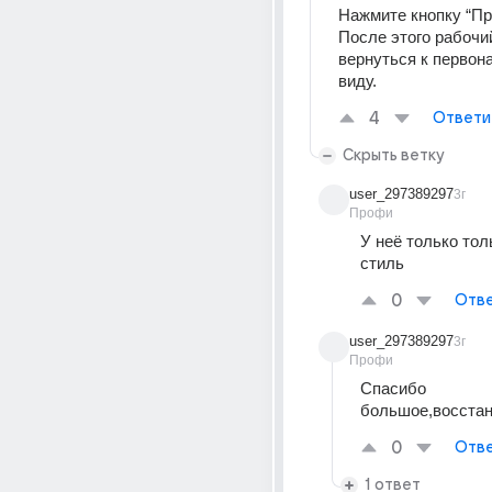
Нажмите кнопку “Пр
После этого рабочи
вернуться к первон
виду.
4
Ответи
Скрыть ветку
user_297389297
3г
Профи
У неё только тол
стиль
0
Отве
user_297389297
3г
Профи
Спасибо 
большое,восстан
0
Отве
1 ответ