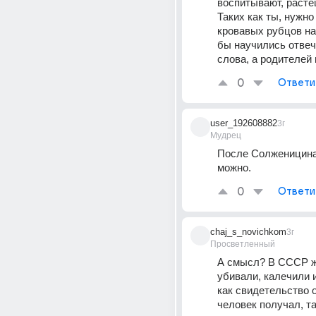
воспитывают, растё
Таких как ты, нужно 
кровавых рубцов на 
бы научились отвеча
слова, а родителей
0
Ответи
user_192608882
3г
Мудрец
После Солженицина 
можно.
0
Ответи
chaj_s_novichkom
3г
Просветленный
А смысл? В СССР ж
убивали, калечили и
как свидетельство о
человек получал, так