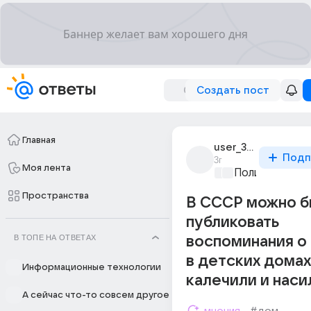
Создать пост
Главная
user_389536
Подп
3г
Моя лента
Политические
Пространства
В СССР можно 
публиковать
В ТОПЕ НА ОТВЕТАХ
воспоминания о 
в детских домах
Информационные технологии
калечили и наси
А сейчас что-то совсем другое