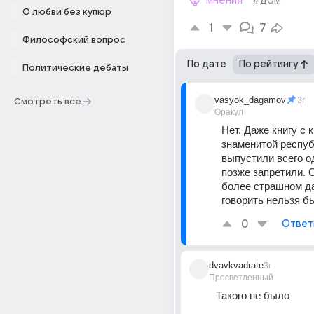
мнения
#дом
О любви без купюр
1
7
Философский вопрос
По дате
По рейтингу
Политические дебаты
vasyok_dagamov
3г
Смотреть все
Оракул
Нет. Даже книгу с к
знаменитой респу
выпустили всего од
позже запретили. О
более страшном да
говорить нельзя б
0
Ответ
dvavkvadrate
3г
Просветленный
Такого не было