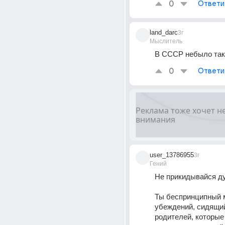
0
Ответи
land_darc
3г
Мыслитель
В СССР небыло так
0
Ответи
user_13786955
3г
Гений
Не прикидывайся д
Ты беспринципный м
убеждений, сидящий 
родителей, которые 