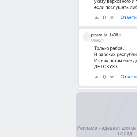
указу верховного и п
если послушать либ
0
Ответи
prosto_ia_1408
3г
Оракул
Только рабов.
В рабских республи
Из них потом ещё д
ДЕТСКУЮ.
0
Ответи