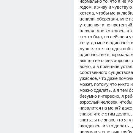
нормально то, что я не мо
годом, а живу и чувствую
хотела, чтобы меня любил
ценили, оберегали. мне п
утешения, а не претензий о
плохая. мне хотелось, чт
кто-то был, но сейчас я уж
хочу, да мне в одиночеств
лучше. хотя сегодня побы
одиночестве я порезала жи
вышло не очень хорошо. я
всего, а в принципе устала
собственного существован
ужасное, что даже помочь 
может. потому что никто и 
можно сделать, а я тем бо
безумно интересно, я реб
взрослый человек, чтобы 
навалится на меня? даже 
знают, что с этим делать, 
знать.. я не знаю, кто я, чт
нуждаюсь, и что делать.. 
подумав я еще вышкрябу 