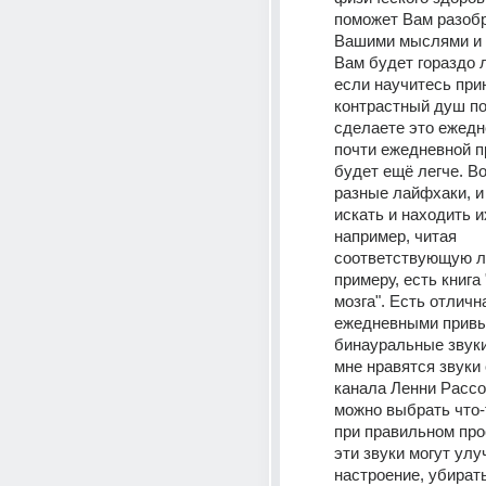
поможет Вам разобр
Вашими мыслями и 
Вам будет гораздо ле
если научитесь при
контрастный душ по 
сделаете это ежедн
почти ежедневной п
будет ещё легче. Во
разные лайфхаки, и
искать и находить их
например, читая 
соответствующую ли
примеру, есть книга 
мозга". Есть отлична
ежедневными привыч
бинауральные звуки,
мне нравятся звуки
канала Ленни Рассо
можно выбрать что-т
при правильном про
эти звуки могут улу
настроение, убирать