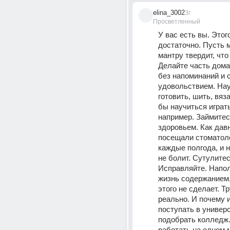
elina_3002
3г
Просветленный
У вас есть вы. Этого
достаточно. Пусть м
мантру твердит, что
Делайте часть дома
без напоминаний и с
удовольствием. Науч
готовить, шить, вяза
бы научиться играть 
например. Займитес
здоровьем. Как давн
посещали стоматоло
каждые полгода, и н
не болит. Сутулитес
Исправляйте. Напол
жизнь содержанием, 
этого не сделает. Тр
реально. И почему и
поступать в универ
подобрать колледж.
работать на одном м