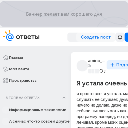
Создать пост
Главная
amina_amina_1877
Подп
3г
Моя лента
О любви без
Пространства
Я устала очеень
я просто все. я устала. м
В ТОПЕ НА ОТВЕТАХ
слушать не слушает, думае
ничего не делаю, даже не з
Информационные технологии
сейчас пытаюсь хоть как-
программу наперед, но для
А сейчас что-то совсем другое
ленивая, кроме моих оцено
интересует ничего, ну пож