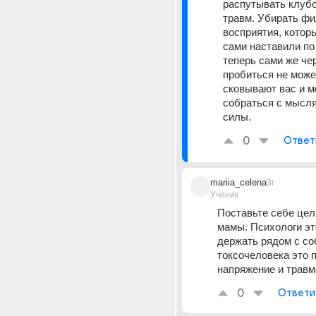
распутывать клубо
травм. Убирать фи
восприятия, которы
сами наставили по 
теперь сами же чер
пробиться не может
сковывают вас и м
собраться с мысля
силы.
0
Ответ
mariia_celena
3г
Ученик
Поставьте себе цель
мамы. Психологи это
держать рядом с соб
токсочеловека это п
напряжение и травм
0
Ответи