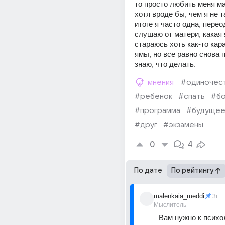
то просто любить меня мал
хотя вроде бы, чем я не та
итоге я часто одна, перео
слушаю от матери, какая я
стараюсь хоть как-то кара
ямы, но все равно снова п
знаю, что делать.
мнения
#одиночес
#ребенок
#спать
#бо
#программа
#будуще
#друг
#экзамены
0
4
По дате
По рейтингу
malenkaia_meddi
3г
Мыслитель
Вам нужно к психол