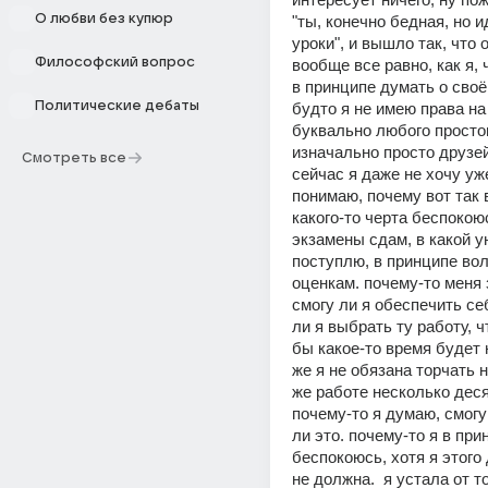
О любви без купюр
"ты, конечно бедная, но и
уроки", и вышло так, что 
Философский вопрос
вообще все равно, как я, ч
в принципе думать о своё
Политические дебаты
будто я не имею права на 
буквально любого простог
изначально просто друзей
Смотреть все
сейчас я даже не хочу уже.
понимаю, почему вот так 
какого-то черта беспокоюс
экзамены сдам, в какой у
поступлю, в принципе вол
оценкам. почему-то меня з
смогу ли я обеспечить себ
ли я выбрать ту работу, ч
бы какое-то время будет н
же я не обязана торчать н
же работе несколько десят
почему-то я думаю, смогу 
ли это. почему-то я в при
беспокоюсь, хотя я этого 
не должна.  я устала от тог