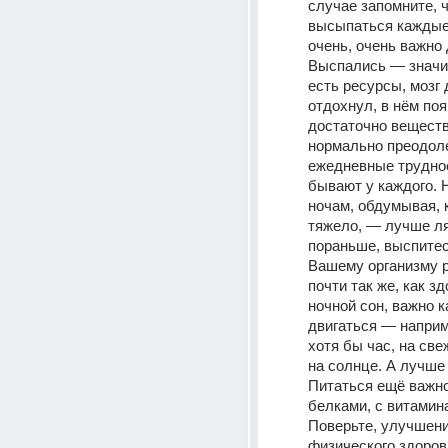
случае запомните, ч
высыпаться каждые
очень, очень важно 
Выспались — значит,
есть ресурсы, мозг 
отдохнул, в нём поя
достаточно веществ
нормально преодоле
ежедневные труднос
бывают у каждого. Н
ночам, обдумывая, к
тяжело, — лучше ля
пораньше, выспитесь
Вашему организму р
почти так же, как зд
ночной сон, важно к
двигаться — наприме
хотя бы час, на све
на солнце. А лучше 
Питаться ещё важно
белками, с витамина
Поверьте, улучшени
физического здоров