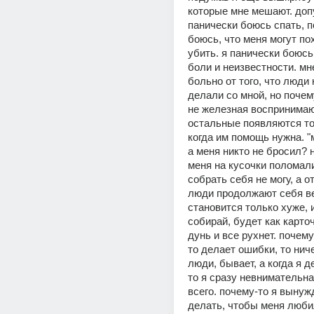
которые мне мешают. допу
панически боюсь спать, п
боюсь, что меня могут пох
убить. я панически боюсь 
боли и неизвестности. мн
больно от того, что люди 
делали со мной, но почему-
не железная воспринимаю
остальные появляются тол
когда им помощь нужна. "м
а меня никто не бросил? н
меня на кусочки поломали
собрать себя не могу, а от 
люди продолжают себя ве
становится только хуже, и
собирай, будет как карточ
дунь и все рухнет. почему
то делает ошибки, то ниче
люди, бывает, а когда я д
то я сразу невнимательна
всего. почему-то я вынужд
делать, чтобы меня люби