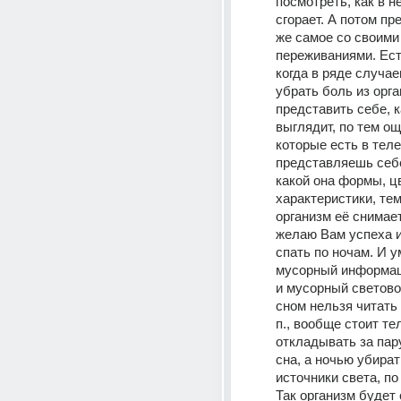
посмотреть, как в нё
сгорает. А потом пр
же самое со своими
переживаниями. Ест
когда в ряде случае
убрать боль из орга
представить себе, к
выглядит, по тем ощ
которые есть в теле
представляешь себе
какой она формы, цв
характеристики, тем
организм её снимает
желаю Вам успеха и
спать по ночам. И у
мусорный информац
и мусорный светово
сном нельзя читать н
п., вообще стоит те
откладывать за пару
сна, а ночью убирать
источники света, по
Так организм будет 