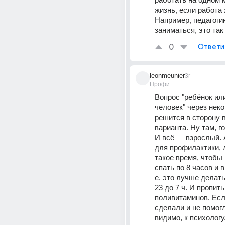
жизнь, если работа 
Например, педагогик
заниматься, это так
0
Ответи
leonmeunier
3г
Профи
Вопрос "ребёнок ил
человек" через неко
решится в сторону в
варианта. Ну там, год
И всё — взрослый. А
для профилактики, 
такое время, чтобы 
спать по 8 часов и в
е. это лучше делать
23 до 7 ч. И пропить
поливитаминов. Если
сделали и не помогло
видимо, к психологу