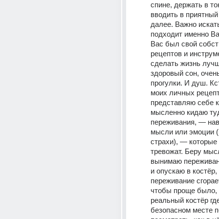
спине, держать в то
вводить в приятный 
далее. Важно искать 
подходит именно Ва
Вас был свой собст
рецептов и инструме
сделать жизнь лучш
здоровый сон, очень
прогулки. И душ. Кст
моих личных рецепт
представляю себе ко
мысленно кидаю туд
переживания, — нав
мысли или эмоции (
страхи), — которые 
тревожат. Беру мысл
вынимаю переживани
и опускаю в костёр, 
переживание сгорает
чтобы проще было, 
реальный костёр где
безопасном месте п