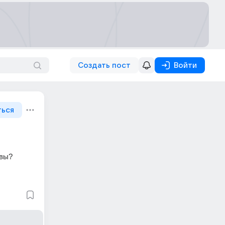
Создать пост
Войти
ться
ывы?