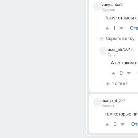
vanyamba
3г
Мудрец
Такие отзывы с
1
Отв
Скрыть ветку
user_667304
3г
Гуру
А по каким 
0
1 ответ
margo_d_32
3г
Ученик
тем которые пи
0
От