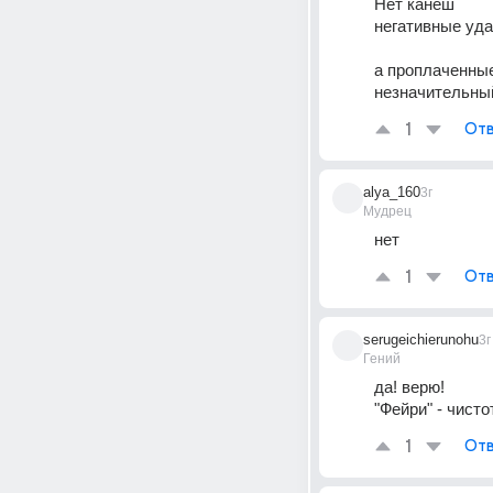
Нет канеш
негативные уда
а проплаченные
незначительный
1
Отв
alya_160
3г
Мудрец
нет
1
Отв
serugeichierunohu
3г
Гений
да! верю!
"Фейри" - чист
1
Отв