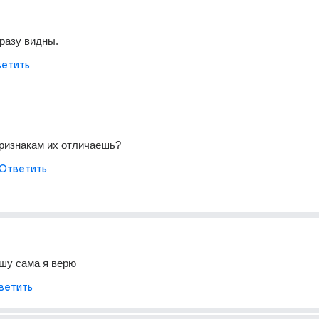
разу видны.
етить
признакам их отличаешь?
Ответить
шу сама я верю
ветить