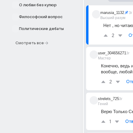
О любви без купюр
marusia_1132
3г
Философский вопрос
Высший разум
Нет , но читаю
Политические дебаты
2
О
Смотреть все
user_304656271
3г
Мастер
Конечно, ведь 
вообще, любой 
2
От
strelets_725
3г
Гений
Верю Только С
1
Отв