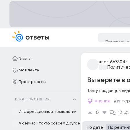
Главная
user_667304
3г
Политиче
Моя лента
Вы верите в 
Пространства
Там у продавцов вид
В ТОПЕ НА ОТВЕТАХ
мнения
#интер
Информационные технологии
0
12
А сейчас что-то совсем другое
По дате
По рейтин