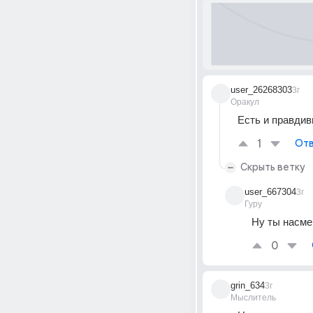
user_26268303
3г
Оракул
Есть и правди
1
Отв
Скрыть ветку
user_667304
3г
Гуру
Ну ты насме
0
grin_634
3г
Мыслитель