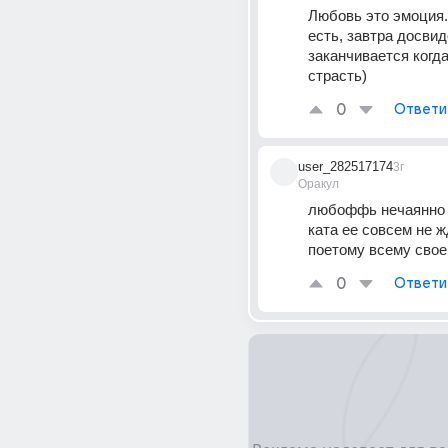
Любовь это эмоция.
есть, завтра досвид
заканчивается когда
страсть)
0
Ответи
user_282517174
3г
Оракул
любоффь нечаянно н
ката ее совсем не ж
поетому всему свое
0
Ответи