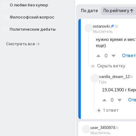
О любви без купюр
По дате
По рейтингу
Философский вопрос
ostanovki
3г
Политические дебаты
Мыслитель
нужно время и мес
Смотреть все
еще)
0
Ответ
Скрыть ветку
vanilla_dream_12
3г
Гуру
19.04.1900 г Кир
0
Отв
1 ответ
user_3450974
3г
Мыслитель