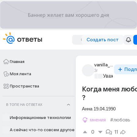
Создать пост
Главная
vanilla_dream_12
Подп
3г
Моя лента
Уважаемый ма
Пространства
Когда меня люб
?
В ТОПЕ НА ОТВЕТАХ
Анна 19.04.1990
Информационные технологии
мнения
#любовь
А сейчас что-то совсем другое
0
11